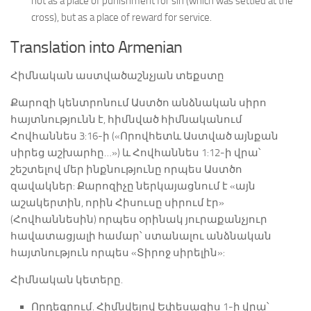
not as a place of punishment for sin (which was settled at the
cross), but as a place of reward for service.
Translation into Armenian
Հիմնական աստվածաշնչյան տեքստը
Քարոզի կենտրոնում Աստծո անձնական սիրո
հայտնությունն է, հիմնված հիմնականում
Հովհաննես 3:16-ի («Որովհետև Աստված այնքան
սիրեց աշխարհը…») և Հովհաննես 1:12-ի վրա՝
շեշտելով մեր ինքնությունը որպես Աստծո
զավակներ: Քարոզիչը ներկայացնում է «այն
աշակերտին, որին Հիսուսը սիրում էր»
(Հովհաննեսին) որպես օրինակ յուրաքանչյուր
հավատացյալի համար՝ ստանալու անձնական
հայտնություն որպես «Տիրոջ սիրելին»:
Հիմնական կետերը.
Որդեգրում. Հիմնվելով Եփեսացիս 1-ի վրա՝