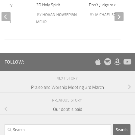
iversity
3D Holy Spirit
Don’t Judge or condemn
N
BY
HOVAN HOVSEPIAN
BY
MICHAEL SOOKIAS
SSIAN
MEHR
FOLLOW:
NEXT STORY
Praise and Worship Meeting 3rd March
PREVIOUS STORY
Our debt is paid
Search
for: