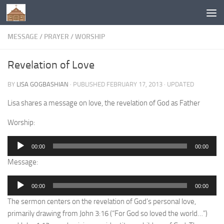
Below content
MESSAGE
/
PRAYER
/
WORSHIP
Revelation of Love
BY
LISA GOGBASHIAN
· PUBLISHED
FEBRUARY 17, 2013
· UPDATED
Lisa shares a message on love, the revelation of God as Father
Worship:
Audio
00:00
00:00
Player
Message:
Audio
00:00
00:00
Player
The sermon centers on the revelation of God’s personal love,
primarily drawing from John 3:16 (“For God so loved the world…”)