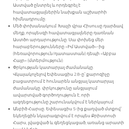
Աստված ընտրել և որդեգրել է
հավատացյալներին նախքան աշխարհի
հիմնադրումը:
Մեծ փոխանակում. Խաչի վրա Հիսուսը դարձավ
մեղք, որպեսզի հավատացյալները դառնան
Աստծո արդարությունը: Սա փոխեց մեր
հարաբերությունները «Իմ Աստված»-ից
(հեռավորություն/դատաստան) դեպի «Աբբա
Հայր» (մտերմություն):
Փրկության կատարյալ ժամանակը.
Վկայակոչելով Եփեսացիս 2:8-ը՝ քարոզիչը
բացատրում է հունարեն անցյալ կատարյալ
ժամանակը. փրկությունը անցյալում
ավարտված գործողություն է, որի
ազդեցությունը շարունակվում է ներկայում:
Անբիծ Հարսը. Եփեսացիս 5-ից քաղված մտքով՝
եկեղեցին նկարագրվում է որպես Քրիստոսի
Հարս, լվացված և գեղեցկացած, առանց արատի