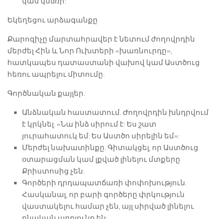
կամ կնճռի:
Եկեղեցու արձագանքը
Քարոզիչը մարտահրավեր է նետում ժողովրդին
մերժել Հին և Նոր Ուխտերի «խառնուրդը»,
հատկապես դատաստանի վախով կամ Աստծուց
հեռու ապրելու միտումը:
Գործնական քայլեր.
Անձնական հաստատում. Ժողովրդին խնդրվում
է կրկնել. «Նա ինձ սիրում է: Ես շատ
յուրահատուկ եմ: Ես Աստծո սիրելին եմ»:
Մերժել նախատինքը. Գիտակցել, որ Աստծուց
օտարացման կամ լքված լինելու մտքերը
Քրիստոսից չեն:
Գործերի դրդապատճառի փոփոխություն.
Հասկանալ, որ բարի գործերը փրկություն
վաստակելու համար չեն, այլ սիրված լինելու
բնական արդյունք են: