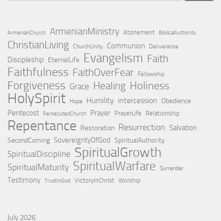
ArmenianMinistry
Atonement
ArmenianChurch
BiblicalAuthority
ChristianLiving
Communion
ChurchUnity
Deliverance
Evangelism
Faith
Discipleship
EternalLife
Faithfulness
FaithOverFear
Fellowship
Forgiveness
Holiness
Healing
Grace
HolySpirit
Humility
intercession
Obedience
Hope
Pentecost
Prayer
PrayerLife
Relationship
PersecutedChurch
Repentance
Resurrection
Salvation
Restoration
SovereigntyOfGod
SecondComing
SpiritualAuthority
SpiritualGrowth
SpiritualDiscipline
SpiritualWarfare
SpiritualMaturity
Surrender
Testimony
VictoryInChrist
Worship
TrustInGod
July 2026