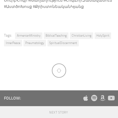
ՍուրբՀոգի #Խաղաղություն #ՀոգևորԶանազանում
#ԱստծոԽոսք #ՔրիստոնեականԿյանք
Tags:
ArmenianMinistry
BiblicalTeaching
ChristianLiving
HolySpirit
InnerPeace
Pneumatology
SpiritualDiscernment
FOLLOW:
NEXT STORY