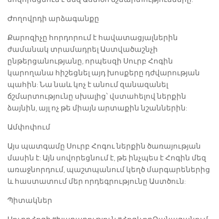
Ժողովրդի արձագանքը
Քարոզիչը հորդորում է հավատացյալներին
ժամանակ տրամադրել Աստվածաշնչի
ընթերցանությանը, որպեսզի Սուրբ Հոգին
կարողանա հիշեցնել այդ խոսքերը դժվարության
պահին: Նա նաև կոչ է անում զանազանել
ճշմարտությունը սխալից՝ վստահելով ներքին
ձայնին, այլ ոչ թե միայն արտաքին նշաններին:
Ամփոփում
Այս պատգամը Սուրբ Հոգու ներքին ծառայության
մասին է: Այն սովորեցնում է, թե ինչպես է Հոգին մեզ
առաջնորդում, պաշտպանում կեղծ մարգարեներից
և հաստատում մեր որդեգրությունը Աստծուն:
Պիտակներ