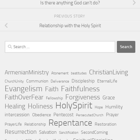
Is there anything God can’t do?
PREVIOUS STORY
Relationship with the Holy Spirit
Search
for:
ChristianLiving
ArmenianMinistry
Atonement
beatitudes
Discipleship
Communion
EternalLife
ChurchUnity
Deliverance
Evangelism
Faithfulness
Faith
Forgiveness
FaithOverFear
Grace
Fellowship
HolySpirit
Holiness
Healing
Humility
Hope
intercession
Pentecost
Prayer
Obedience
PersecutedChurch
Repentance
Restoration
PrayerLife
Relationship
Resurrection
Salvation
SecondComing
Sanctification