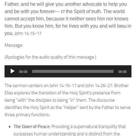
Father, and he will give you another advocate to help you
and be with you forever—
the Spirit of truth. The world
17
cannot accept him, because it neither sees him nor knows
him. But you know him, for he lives with you and will be
in
[
a
]
you.
John 14:15-17
Message:
(Apologies for the audio quality of this message.)
Audio
00:00
00:00
Player
The sermon centers on John 14:15-17 and John 14:26-27. Brother
Elias explores the transition of the Holy Spirit’s presence from
being “with” the disciples to being “in” them. The discourse
identifies the Holy Spirit as the “Helper” sent by the Father to serve
three primary functions:
The Giver of Peace
: Providing a supernatural tranquility that
surpasses human understanding and is distinct from the