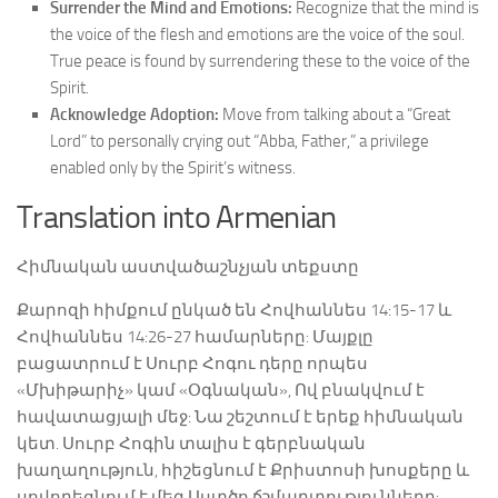
Surrender the Mind and Emotions:
Recognize that the mind is
the voice of the flesh and emotions are the voice of the soul.
True peace is found by surrendering these to the voice of the
Spirit.
Acknowledge Adoption:
Move from talking about a “Great
Lord” to personally crying out “Abba, Father,” a privilege
enabled only by the Spirit’s witness.
Translation into Armenian
Հիմնական աստվածաշնչյան տեքստը
Քարոզի հիմքում ընկած են Հովհաննես 14:15-17 և
Հովհաննես 14:26-27 համարները: Մայքլը
բացատրում է Սուրբ Հոգու դերը որպես
«Մխիթարիչ» կամ «Օգնական», Ով բնակվում է
հավատացյալի մեջ: Նա շեշտում է երեք հիմնական
կետ. Սուրբ Հոգին տալիս է գերբնական
խաղաղություն, հիշեցնում է Քրիստոսի խոսքերը և
սովորեցնում է մեզ Աստծո ճշմարտությունները: