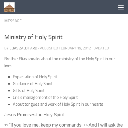
Below content
MESSAGE
Ministry of Holy Spirit
BY
ELIAS ZALDIFARD
· PUBLISHED
FEBRUARY 19, 2012
· UPDATED
Brother Elias speaks about the ministry of the Holy Spirit in our
lives.
Expectation of Holy Spirit
Guidance of Holy Spirit
Gifts of Holy Spirit
Crisis management of the Holy Spirit
About tongues and work of Holy Spirit in our hearts
Jesus Promises the Holy Spirit
“If you love me, keep my commands.
And I will ask the
15
16