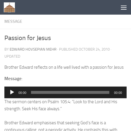
Below content
MESSAGE
Passion for Jesus
BY
EDWARD HOVSEPIAN MEHR
· PUBLISHED
OCTOBER 24, 2010
·
UPDATED
Brother Edward reflects on a life well lived with a passion for Jesus
Message
:
Audio
00:00
00:00
Player
The sermon centers on Psalm 105:4: “Look to the Lord and His
strength. Seek His face always.”
Brother Edward emphasises that seeking God’s face is a
continuous calling, not a periodic activity. He contrasts this with