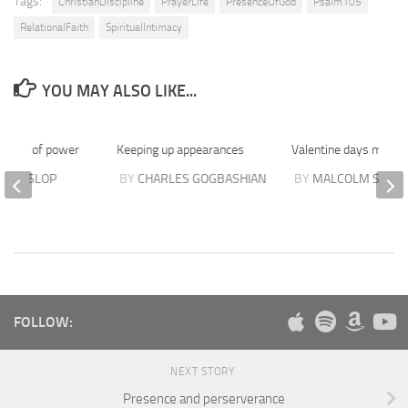
Tags:
ChristianDiscipline
PrayerLife
PresenceOfGod
Psalm105
RelationalFaith
SpiritualIntimacy
YOU MAY ALSO LIKE...
people of power
Keeping up appearances
Valentine days mess
E HASLOP
BY
CHARLES GOGBASHIAN
BY
MALCOLM STEE
FOLLOW:
NEXT STORY
Presence and perserverance