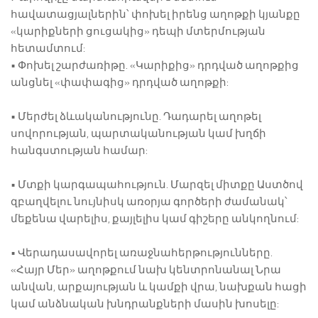
հավատացյալներին՝ փոխել իրենց աղոթքի կյանքը
«կարիքների ցուցակից» դեպի մտերմության
հետամտում:
• Փոխել շարժառիթը. «Կարիքից» դրդված աղոթքից
անցնել «փափագից» դրդված աղոթքի:
• Մերժել ձևականությունը. Դադարել աղոթել
սովորության, պարտականության կամ խղճի
հանգստության համար:
• Մտքի կարգապահություն. Մարզել միտքը Աստծով
զբաղվելու նույնիսկ առօրյա գործերի ժամանակ՝
մեքենա վարելիս, քայլելիս կամ գիշերը անկողնում:
• Վերադասավորել առաջնահերթությունները.
«Հայր Մեր» աղոթքում նախ կենտրոնանալ Նրա
անվան, արքայության և կամքի վրա, նախքան հացի
կամ անձնական խնդրանքների մասին խոսելը: