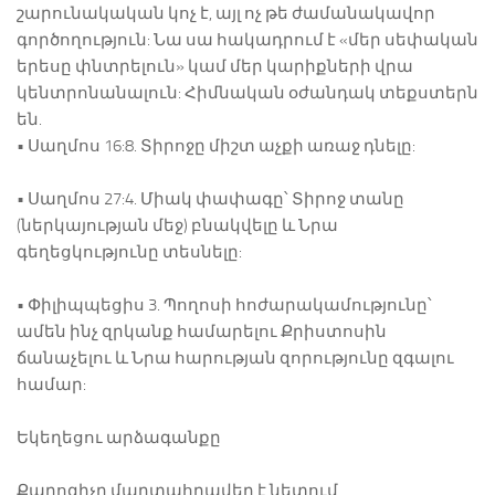
շարունակական կոչ է, այլ ոչ թե ժամանակավոր
գործողություն: Նա սա հակադրում է «մեր սեփական
երեսը փնտրելուն» կամ մեր կարիքների վրա
կենտրոնանալուն: Հիմնական օժանդակ տեքստերն
են.
• Սաղմոս 16:8. Տիրոջը միշտ աչքի առաջ դնելը:
• Սաղմոս 27:4. Միակ փափագը՝ Տիրոջ տանը
(ներկայության մեջ) բնակվելը և Նրա
գեղեցկությունը տեսնելը:
• Փիլիպպեցիս 3. Պողոսի հոժարակամությունը՝
ամեն ինչ զրկանք համարելու Քրիստոսին
ճանաչելու և Նրա հարության զորությունը զգալու
համար:
Եկեղեցու արձագանքը
Քարոզիչը մարտահրավեր է նետում