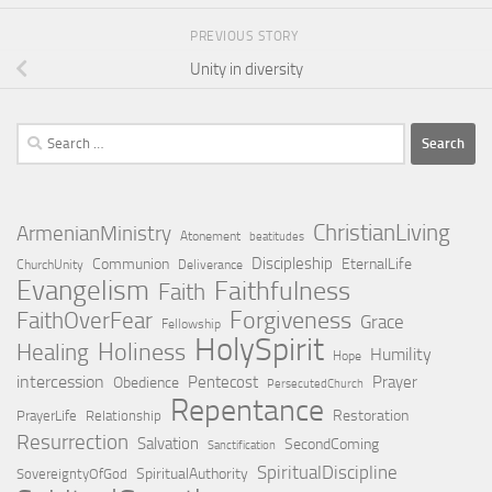
PREVIOUS STORY
Unity in diversity
Search
for:
ChristianLiving
ArmenianMinistry
Atonement
beatitudes
Discipleship
Communion
EternalLife
ChurchUnity
Deliverance
Evangelism
Faithfulness
Faith
Forgiveness
FaithOverFear
Grace
Fellowship
HolySpirit
Holiness
Healing
Humility
Hope
intercession
Pentecost
Prayer
Obedience
PersecutedChurch
Repentance
Restoration
PrayerLife
Relationship
Resurrection
Salvation
SecondComing
Sanctification
SpiritualDiscipline
SpiritualAuthority
SovereigntyOfGod