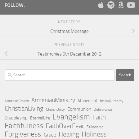
FOLLOW:
NEXT STORY
Christmas Message
PREVIOUS STORY
Testimonies 9th December 2012
Search
for:
ArmenianMinistry
Atonement
ArmenianChurch
BiblicalAuthority
ChristianLiving
Communion
ChurchUnity
Deliverance
Evangelism
Faith
Discipleship
EternalLife
Faithfulness
FaithOverFear
Fellowship
Forgiveness
Holiness
Healing
Grace