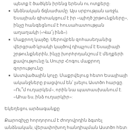
պետք է ծածկեն իրենց երեսն ու ոտքերը:
Անձնական ճգնաժամը. Այս սրբության առջև
Եսայիան գիտակցում է իր «պիղծ շրթունքները»,
ինչը հանգեցնում է հուսահատության
աղաղակի («Վա՜յ ինձ»):
Մաքրող կայծը. Սերովբեն զոհասեղանից
վերցրած կրակի կայծով դիպչում է Եսայիայի
շրթունքներին, ինչը խորհրդանշում է մեղքերի
քավությունը և Սուրբ Հոգու մաքրող
զորությունը:
Աստվածային կոչը. Մաքրվելուց հետո Եսայիայի
ականջները բացվում են՝ լսելու Աստծո հարցը.
«Ու՞մ ուղարկեմ», որին նա պատասխանում է.
«Ահա ես, ինձ ուղարկիր»:
Եկեղեցու արձագանքը
Քարոզիչը հորդորում է ժողովրդին ձգտել
անձնական, վերափոխող հանդիպման Աստծո հետ: