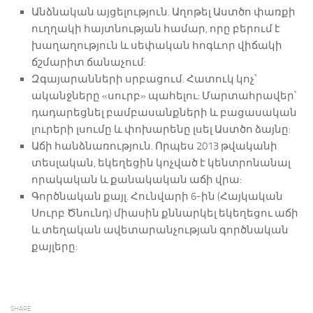
Անձնական այցելություն. Աղոթել Աստծո փառքի
ուղղակի հայտնության համար, որը բերում է
խաղաղություն և սեփական հոգևոր վիճակի
ճշմարիտ ճանաչում:
Զգայարանների սրբացում. Հատուկ կոչ՝
ականջները «սուրբ» պահելու: Մարտահրավեր՝
դադարեցնել բամբասանքների և բացասական
լուրերի լսումը և փոխարենը լսել Աստծո ձայնը:
Աճի հանձնառություն. Որպես 2013 թվականի
տեսլական, եկեղեցին կոչված է կենտրոնանալ
որակական և քանակական աճի վրա:
Գործնական քայլ. Հունվարի 6-ին (Հայկական
Սուրբ Ծնունդ) միասին քննարկել եկեղեցու աճի
և տեղական ավետարանչության գործնական
քայլերը:
SHARE