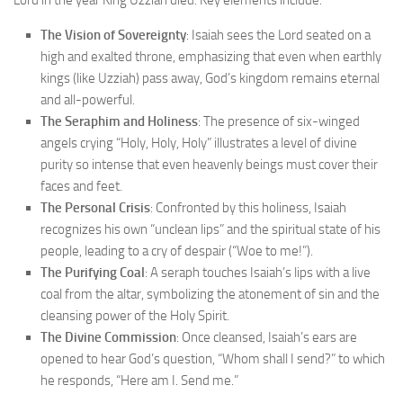
Lord in the year King Uzziah died. Key elements include:
The Vision of Sovereignty
: Isaiah sees the Lord seated on a
high and exalted throne, emphasizing that even when earthly
kings (like Uzziah) pass away, God’s kingdom remains eternal
and all-powerful.
The Seraphim and Holiness
: The presence of six-winged
angels crying “Holy, Holy, Holy” illustrates a level of divine
purity so intense that even heavenly beings must cover their
faces and feet.
The Personal Crisis
: Confronted by this holiness, Isaiah
recognizes his own “unclean lips” and the spiritual state of his
people, leading to a cry of despair (“Woe to me!”).
The Purifying Coal
: A seraph touches Isaiah’s lips with a live
coal from the altar, symbolizing the atonement of sin and the
cleansing power of the Holy Spirit.
The Divine Commission
: Once cleansed, Isaiah’s ears are
opened to hear God’s question, “Whom shall I send?” to which
he responds, “Here am I. Send me.”