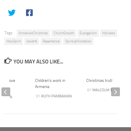
Tags:
ArmenianChristmas
ChurchGrowth
Evangelism
Holiness
HolySpirit
Isaiah6
Repentance
SpiritualVisitation
YOU MAY ALSO LIKE...
r of Love
Children’s work in
Christmas truths
Armenia
BY
MALCOLM STEER
BY
RUTH PAMBAKIAN
DORIAN