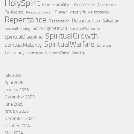
HolySpirit
Humility
intercession
Obedience
Hope
Pentecost
Prayer
PrayerLife
Relationship
PersecutedChurch
Repentance
Resurrection
Salvation
Restoration
SovereigntyOfGod
SecondComing
SpiritualAuthority
SpiritualGrowth
SpiritualDiscipline
SpiritualWarfare
SpiritualMaturity
Surrender
Testimony
VictoryInChrist
Worship
TrustInGod
July 2026
April 2026
January 2026
December 2025
June 2025
January 2025
December 2024
October 2024
May 2024