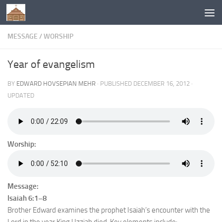
Below content
MESSAGE
/
WORSHIP
Year of evangelism
BY
EDWARD HOVSEPIAN MEHR
· PUBLISHED
DECEMBER 16, 2012
·
UPDATED
Worship:
Message:
Isaiah 6:1–8
Brother Edward examines the prophet Isaiah’s encounter with the