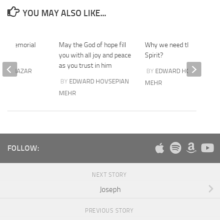
YOU MAY ALSO LIKE...
ey memorial
May the God of hope fill
Why we need the Holy
you with all joy and peace
Spirit?
as you trust in him
YEGHNAZAR
BY
EDWARD HOVSEPIAN
BY
EDWARD HOVSEPIAN
MEHR
MEHR
FOLLOW:
NEXT STORY
Joseph
PREVIOUS STORY