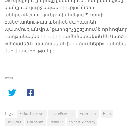
Այս երկլեզու քարոզը քննարկում է հավատացյալի
կյանքում «լուրջ սպասողությունների»
անհրաժեշտությունը։ Հիմնվելով Պողոսի
բանտարկության և Եղիսե մարգարեի
պատմության վրա՝ քարոզիչը շեշտում է, որ հոգևոր
հաղթանակները ուղիղ համեմատական են Աստծո
«մեծամեծ և պատվական խոստումների» հանդեպ
մեր վստահությանը։
SHARE
Tags:
BiblicalPromises
DivineProvision
Expectation
Faith
HolySpirit
Philippians
Psalm27
SpiritualAuthority