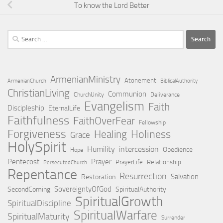
To know the Lord Better
Search
for:
ArmenianMinistry
Atonement
ArmenianChurch
BiblicalAuthority
ChristianLiving
Communion
ChurchUnity
Deliverance
Evangelism
Faith
Discipleship
EternalLife
Faithfulness
FaithOverFear
Fellowship
Forgiveness
Holiness
Healing
Grace
HolySpirit
Humility
intercession
Obedience
Hope
Pentecost
Prayer
PrayerLife
Relationship
PersecutedChurch
Repentance
Resurrection
Salvation
Restoration
SovereigntyOfGod
SecondComing
SpiritualAuthority
SpiritualGrowth
SpiritualDiscipline
SpiritualWarfare
SpiritualMaturity
Surrender