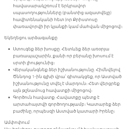
հավասարակշռում է երկրավոր
սպասողությունները (բանտից ազատվելը)
հավիտենականի հետ (որ Քրիստոսը
փառավորվի իր կյանքի կամ մահվան միջոցով)։
Եկեղեցու արձագանքը
Ստուգեք ձեր խոսքը. Հետևեք ձեր առօրյա
բառապաշարին, քանի որ բերանը խոսում է
սրտի լիությունից։
Վերականգնեք ձեր իշխանությունը. Հիմնվելով
Ծննդոց 1-ին գլխի վրա՝ գիտակցեք, որ Աստված
իշխանությունը տվել է մարդուն։ Հետ վերցրեք
այն թշնամուց հավատքի միջոցով։
Գործուն հավատք. Հավատքը պետք է
արտահայտվի գործողությամբ։ Կատարեք ձեր
բաժինը, որպեսզի Աստված կատարի Իրենը։
Ամփոփում