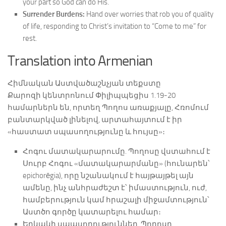
your part so God can do His.
Surrender Burdens:
Hand over worries that rob you of quality
of life, responding to Christ’s invitation to “Come to me” for
rest.
Translation into Armenian
Հիմնական Աստվածաշնչյան տեքստը
Քարոզի կենտրոնում Փիլիպպեցիս 1.19-20
համարներն են, որտեղ Պողոս առաքյալը, Հռոմում
բանտարկված լինելով, արտահայտում է իր
«հաստատ սպասողությունը և հույսը»։
Հոգու մատակարարումը. Պողոսը վստահում է
Սուրբ Հոգու «մատակարարմանը» (հունարեն՝
epichorēgia), որը նշանակում է հայթայթել այն
ամենը, ինչ անհրաժեշտ է՝ իմաստություն, ուժ,
համբերություն կամ հրաշալի միջամտություն՝
Աստծո գործը կատարելու համար։
Երկակի սպասողություններ. Պողոսը