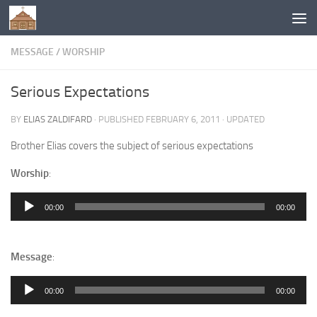
Below content
MESSAGE
/
WORSHIP
Serious Expectations
BY
ELIAS ZALDIFARD
· PUBLISHED
FEBRUARY 6, 2011
· UPDATED
Brother Elias covers the subject of serious expectations
Worship
:
Audio
00:00
00:00
Player
Message
:
Audio
00:00
00:00
Player