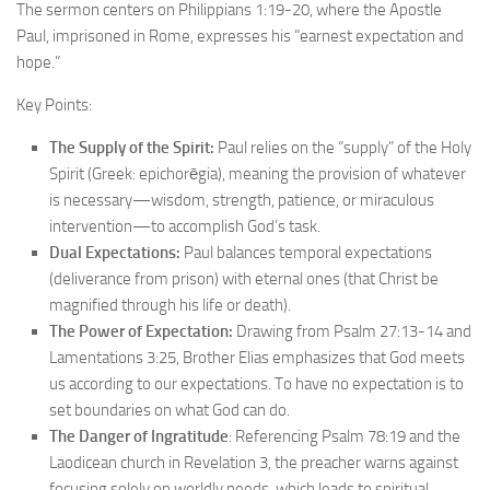
The sermon centers on Philippians 1:19-20, where the Apostle
Paul, imprisoned in Rome, expresses his “earnest expectation and
hope.”
Key Points:
The Supply of the Spirit:
Paul relies on the “supply” of the Holy
Spirit (Greek: epichorēgia), meaning the provision of whatever
is necessary—wisdom, strength, patience, or miraculous
intervention—to accomplish God’s task.
Dual Expectations:
Paul balances temporal expectations
(deliverance from prison) with eternal ones (that Christ be
magnified through his life or death).
The Power of Expectation:
Drawing from Psalm 27:13-14 and
Lamentations 3:25, Brother Elias emphasizes that God meets
us according to our expectations. To have no expectation is to
set boundaries on what God can do.
The Danger of Ingratitude
: Referencing Psalm 78:19 and the
Laodicean church in Revelation 3, the preacher warns against
focusing solely on worldly needs, which leads to spiritual