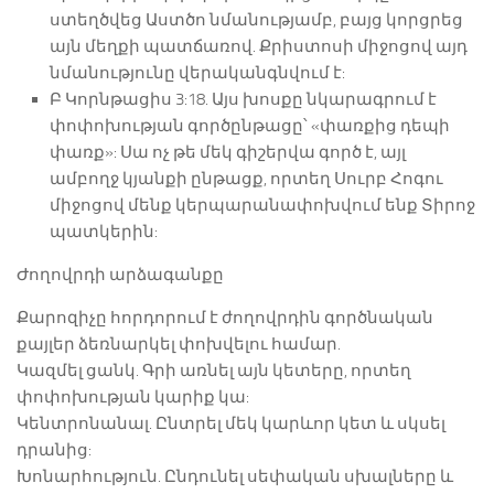
ստեղծվեց Աստծո նմանությամբ, բայց կորցրեց
այն մեղքի պատճառով. Քրիստոսի միջոցով այդ
նմանությունը վերականգնվում է:
Բ Կորնթացիս 3:18. Այս խոսքը նկարագրում է
փոփոխության գործընթացը՝ «փառքից դեպի
փառք»: Սա ոչ թե մեկ գիշերվա գործ է, այլ
ամբողջ կյանքի ընթացք, որտեղ Սուրբ Հոգու
միջոցով մենք կերպարանափոխվում ենք Տիրոջ
պատկերին:
Ժողովրդի արձագանքը
Քարոզիչը հորդորում է ժողովրդին գործնական
քայլեր ձեռնարկել փոխվելու համար.
Կազմել ցանկ. Գրի առնել այն կետերը, որտեղ
փոփոխության կարիք կա:
Կենտրոնանալ. Ընտրել մեկ կարևոր կետ և սկսել
դրանից:
Խոնարհություն. Ընդունել սեփական սխալները և