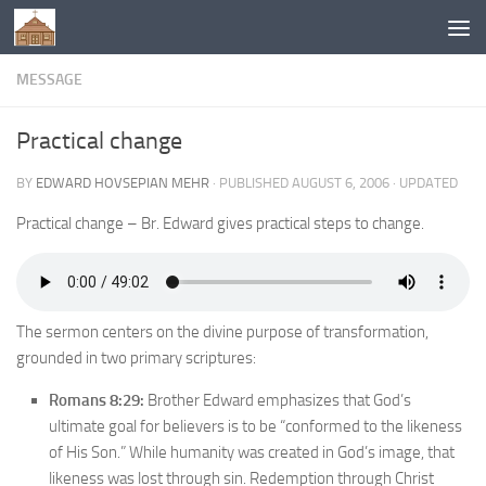
Below content
MESSAGE
Practical change
BY
EDWARD HOVSEPIAN MEHR
· PUBLISHED
AUGUST 6, 2006
· UPDATED
Practical change – Br. Edward gives practical steps to change.
The sermon centers on the divine purpose of transformation,
grounded in two primary scriptures:
Romans 8:29:
Brother Edward emphasizes that God’s
ultimate goal for believers is to be “conformed to the likeness
of His Son.” While humanity was created in God’s image, that
likeness was lost through sin. Redemption through Christ