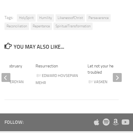
Tags:
HolySpirit
Humility
LikenessofChrist
Perseverance
Reconciliation
Repentance
SpiritualTransformation
YOU MAY ALSO LIKE...
25th February
Resurrection
Let not your heart be
troubled
BY
EDWARD HOVSEPIAN
I SHAVERDYAN
BY
VASKEN
MEHR
FOLLOW: