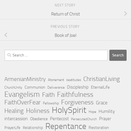
NEXT STORY
Return of Christ
PREVIOUS STORY
Book of Joel
Search
for:
ChristianLiving
ArmenianMinistry
Atonement
beatitudes
Discipleship
Communion
EternalLife
ChurchUnity
Deliverance
Evangelism
Faithfulness
Faith
Forgiveness
FaithOverFear
Grace
Fellowship
HolySpirit
Holiness
Healing
Humility
Hope
intercession
Pentecost
Prayer
Obedience
PersecutedChurch
Repentance
Restoration
PrayerLife
Relationship