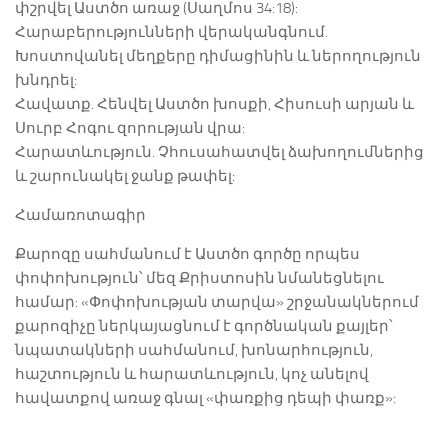
փշրվել Աստծո առաջ (Սաղմոս 34:18):
Հարաբերությունների վերականգնում.
Խոստովանել մեղքերը դիմացինին և ներողություն
խնդրել:
Հավատք. Հենվել Աստծո խոսքի, Հիսուսի արյան և
Սուրբ Հոգու զորության վրա:
Հարատևություն. Չհուսահատվել ձախողումներից
և շարունակել ջանք թափել:
Համառոտագիր
Քարոզը սահմանում է Աստծո գործը որպես
փոփոխություն՝ մեզ Քրիստոսին նմանեցնելու
համար: «Փոփոխության տարվա» շրջանակներում
քարոզիչը ներկայացնում է գործնական քայլեր՝
նպատակների սահմանում, խոնարհություն,
հաշտություն և հարատևություն, կոչ անելով
հավատքով առաջ գնալ «փառքից դեպի փառք»: