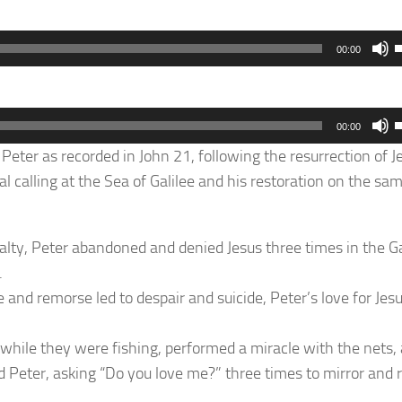
00:00
00:00
t
eter as recorded in John 21, following the resurrection of J
i
al calling at the Sea of Galilee and his restoration on the sa
o
t
v
i
oyalty, Peter abandoned and denied Jesus three times in the G
o
.
 and remorse led to despair and suicide, Peter’s love for Jes
v
 while they were fishing, performed a miracle with the nets,
ed Peter, asking “Do you love me?” three times to mirror and