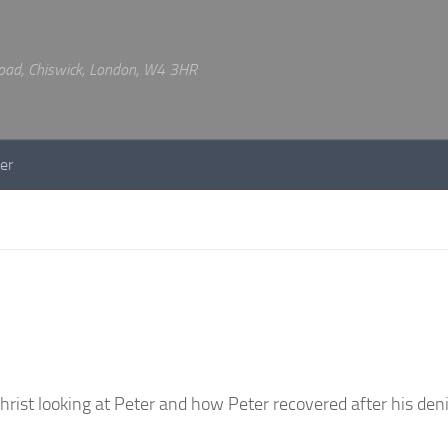
 Road, Chiswick, London, W4 3HR
er
rist looking at Peter and how Peter recovered after his deni