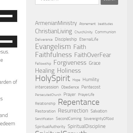
for:
Use
Up/Down
ArmenianMinistry
Atonement
beatitudes
ChristianLiving
Arrow
Communion
ChurchUnity
keys
Discipleship
Use
EternalLife
Deliverance
Evangelism
Faith
o
Up/Down
esus.
Faithfulness
FaithOverFear
ncrease
Arrow
me
Forgiveness
Grace
r
Fellowship
keys
Holiness
Healing
decrease
o
HolySpirit
Humility
olume.
Hope
ncrease
arden of
intercession
Pentecost
Obedience
r
Prayer
PrayerLife
PersecutedChurch
decrease
us
Repentance
Relationship
olume.
Resurrection
Salvation
Restoration
 and
SecondComing
SovereigntyOfGod
Sanctification
 redeem
SpiritualDiscipline
SpiritualAuthority