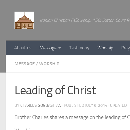
Below content
Iranian Christian Fellowship, 158, Sutton Court
About us
Message
Testimony
Worship
Pray
MESSAGE
/
WORSHIP
Leading of Christ
BY
CHARLES GOGBASHIAN
· PUBLISHED
JULY 6, 2014
· UPDATED
Brother Charles shares a message on the leading of Ch