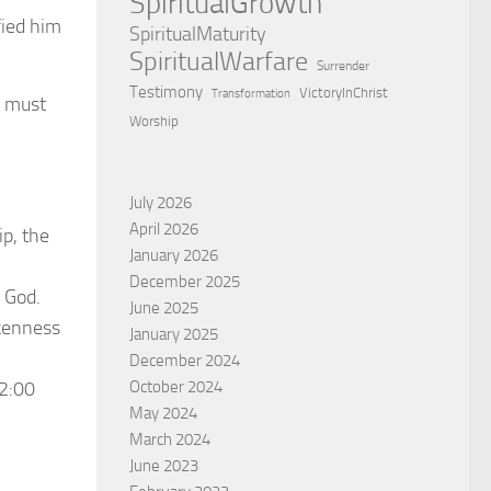
SpiritualGrowth
fied him
SpiritualMaturity
SpiritualWarfare
Surrender
Testimony
VictoryInChrist
Transformation
e must
Worship
July 2026
April 2026
ip, the
January 2026
December 2025
h God.
June 2025
okenness
January 2025
December 2024
October 2024
2:00
May 2024
March 2024
June 2023