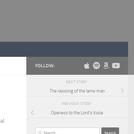
FOLLOW:
NEXT STORY
The rejoicing of the lame man
PREVIOUS STORY
Openess to the Lord’s Voice
al.
Search