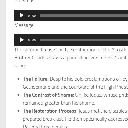
Worship:
Audio
00:00
Player
Message:
Audio
00:00
Player
The sermon focuses on the restoration of the Apostle P
Brother Charles draws a parallel between Peter’s initi
shore.
The Failure
: Despite his bold proclamations of l
Gethsemane and the courtyard of the High Priest
The Contrast of Shame:
Unlike Judas, whose pride
remained greater than his shame.
The Restoration Process:
Jesus met the disciples
prepared breakfast. He then specifically address
Peter’s three denials.