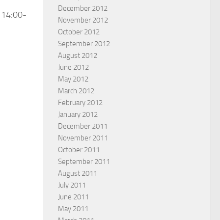
December 2012
14:00-
November 2012
October 2012
September 2012
August 2012
June 2012
May 2012
March 2012
February 2012
January 2012
December 2011
November 2011
 we need to be filled by
Work in India
October 2011
y Spirit?
September 2011
BY
TONY SARGENT
August 2011
ARD HOVSEPIAN MEHR
July 2011
June 2011
May 2011