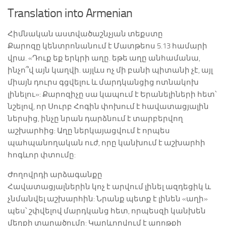
Translation into Armenian
Հիմնական աստվածաշնչյան տեքստը
Քարոզը կենտրոնանում է Մատթեոս 5.13 համարի
վրա. «Դուք եք երկրի աղը. եթե աղը անհամանա,
ինչո՞վ այն կաղվի. այլևս ոչ մի բանի պիտանի չէ, այլ
միայն դուրս գցվելու և մարդկանցից ոտնակոխ
լինելու»: Քարոզիչը սա կապում է Երանելիների հետ՝
նշելով, որ Սուրբ Հոգին փոխում է հավատացյալին
ներսից, ինչը նրան դարձնում է տարբերվող
աշխարհից: Աղը ներկայացվում է որպես
պահպանողական ուժ, որը կանխում է աշխարհի
հոգևոր փտումը:
Ժողովրդի արձագանքը
Հավատացյալներին կոչ է արվում լինել ազդեցիկ և
չնմանվել աշխարհին: Նրանք պետք է լինեն «աղի»
պես՝ շփվելով մարդկանց հետ, որպեսզի կանխեն
մեղքի տարածումը: Կարևորվում է աղոթքի