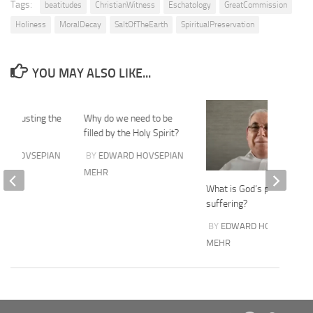
Tags:
beatitudes
ChristianWitness
Eschatology
GreatCommission
Holiness
MoralDecay
SaltOfTheEarth
SpiritualPreservation
YOU MAY ALSO LIKE...
 to trusting the
Why do we need to be
filled by the Holy Spirit?
RD HOVSEPIAN
BY
EDWARD HOVSEPIAN
MEHR
What is God’s purpose in
suffering?
BY
EDWARD HOVSEPIAN
MEHR