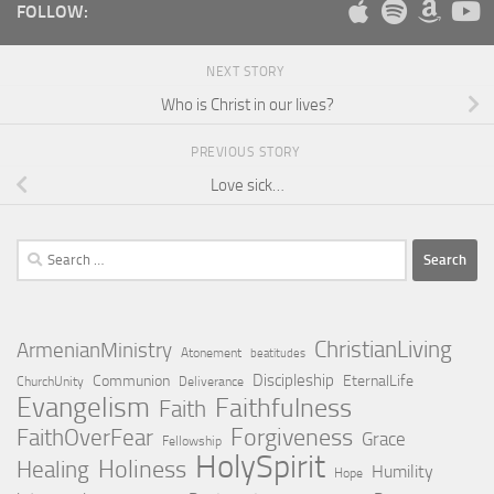
FOLLOW:
NEXT STORY
Who is Christ in our lives?
PREVIOUS STORY
Love sick…
Search
for:
ChristianLiving
ArmenianMinistry
Atonement
beatitudes
Discipleship
Communion
EternalLife
ChurchUnity
Deliverance
Evangelism
Faithfulness
Faith
Forgiveness
FaithOverFear
Grace
Fellowship
HolySpirit
Holiness
Healing
Humility
Hope