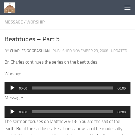
Below content
MESSAGE
/
WORSHIP
Beatitudes – Part 5
BY
CHARLES GOGBASHIAN
· PUBLISHED
NOVEMBER 23, 2008
· UPDATED
Br. Charles continues the series on the beatitudes.
Worship:
Audio
00:00
00:00
Player
Message:
Audio
00:00
00:00
Player
The sermon focuses on Matthew 5:13: “You are the salt of the
earth. But if the salt loses its saltiness, how can it be made salty