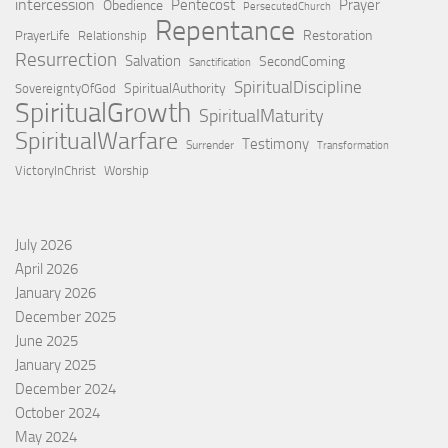
intercession
Pentecost
Prayer
Obedience
PersecutedChurch
Repentance
Restoration
PrayerLife
Relationship
Resurrection
Salvation
SecondComing
Sanctification
SpiritualDiscipline
SpiritualAuthority
SovereigntyOfGod
SpiritualGrowth
SpiritualMaturity
SpiritualWarfare
Testimony
Surrender
Transformation
VictoryInChrist
Worship
July 2026
April 2026
January 2026
December 2025
June 2025
January 2025
December 2024
October 2024
May 2024