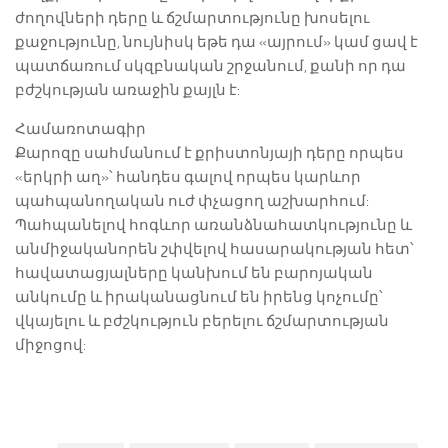
ժողովների դերը և ճշմարտությունը խոսելու
քաջությունը, նույնիսկ եթե դա «այրում» կամ ցավ է
պատճառում սկզբնական շրջանում, քանի որ դա
բժշկության առաջին քայլն է:
Համառոտագիր
Քարոզը սահմանում է քրիստոնյայի դերը որպես
«երկրի աղ»՝ հանդես գալով որպես կարևոր
պահպանողական ուժ փչացող աշխարհում:
Պահպանելով հոգևոր առանձնահատկությունը և
անմիջականորեն շփվելով հասարակության հետ՝
հավատացյալները կանխում են բարոյական
անկումը և իրականացնում են իրենց կոչումը՝
վկայելու և բժշկություն բերելու ճշմարտության
միջոցով: