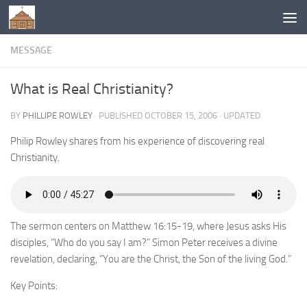
Below content
MESSAGE
What is Real Christianity?
BY
PHILLIPE ROWLEY
· PUBLISHED
OCTOBER 15, 2006
· UPDATED
Philip Rowley shares from his experience of discovering real
Christianity.
The sermon centers on Matthew 16:15-19, where Jesus asks His
disciples, “Who do you say I am?” Simon Peter receives a divine
revelation, declaring, “You are the Christ, the Son of the living God.”
Key Points: