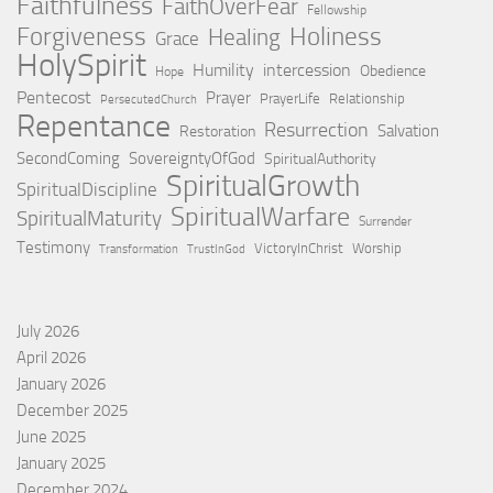
Faithfulness
FaithOverFear
Fellowship
Holiness
Forgiveness
Healing
Grace
HolySpirit
Humility
intercession
Obedience
Hope
Pentecost
Prayer
PrayerLife
Relationship
PersecutedChurch
Repentance
Resurrection
Salvation
Restoration
SecondComing
SovereigntyOfGod
SpiritualAuthority
SpiritualGrowth
SpiritualDiscipline
SpiritualWarfare
SpiritualMaturity
Surrender
Testimony
VictoryInChrist
Worship
Transformation
TrustInGod
July 2026
April 2026
January 2026
December 2025
June 2025
January 2025
December 2024