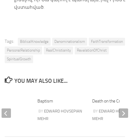
վստահված:
Tags:
BiblicalKnowledge
Denominationalism
FaithTransformation
PersonalRelationship
RealChristianity
RevelationOfChrist
SpiritualGrowth
YOU MAY ALSO LIKE...
ies
Baptism
Death on the Cross
LES
BY
EDWARD HOVSEPIAN
BY
EDWARD HOVSEPIAN
IAN
MEHR
MEHR