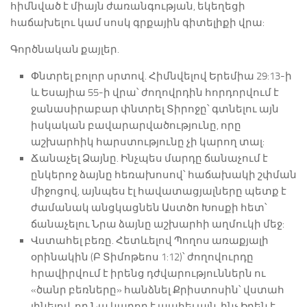
հիմնված է միայն ժառանգության, եկեղեցի
հաճախելու կամ սոսկ գրքային գիտելիքի վրա:
Գործնական քայլեր.
Փնտրել բոլոր սրտով. Հիմնվելով Երեմիա 29:13-ի
և Եսայիա 55-ի վրա՝ ժողովրդին հորդորվում է
ջանասիրաբար փնտրել Տիրոջը՝ գտնելու այն
իսկական բավարարվածությունը, որը
աշխարհիկ հարստությունը չի կարող տալ:
Ճանաչել Ձայնը. Ինչպես մարդը ճանաչում է
ընկերոջ ձայնը հեռախոսով՝ հաճախակի շփման
միջոցով, այնպես էլ հավատացյալները պետք է
ժամանակ անցկացնեն Աստծո Խոսքի հետ՝
ճանաչելու Նրա ձայնը աշխարհի աղմուկի մեջ:
Վստահել բեռը. Հետևելով Պողոս առաքյալի
օրինակին (Բ Տիմոթեոս 1:12)՝ ժողովուրդը
հրավիրվում է իրենց դժվարություններն ու
«ծանր բեռները» հանձնել Քրիստոսին՝ վստահ
լինելով, որ Նա կարող է պահել այն, ինչ Իրեն է