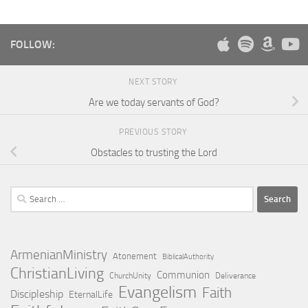
FOLLOW:
NEXT STORY
Are we today servants of God?
PREVIOUS STORY
Obstacles to trusting the Lord
Search
for:
ArmenianMinistry
Atonement
BiblicalAuthority
ChristianLiving
Communion
ChurchUnity
Deliverance
Evangelism
Faith
Discipleship
EternalLife