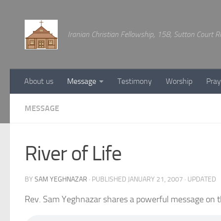
Below content
Iranian Christian Fellowship, 158, Sutton Court
About us
Message
Testimony
Worship
Pray
MESSAGE
River of Life
BY
SAM YEGHNAZAR
· PUBLISHED
JANUARY 21, 2007
· UPDATED
Rev. Sam Yeghnazar shares a powerful message on the 