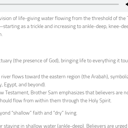
ision of life-giving water flowing from the threshold of the
starting as a trickle and increasing to ankle-deep, knee-de
n.
uary (the presence of God), bringing life to everything it to
 river flows toward the eastern region (the Arabah), symboli
y, Egypt, and beyond).
ew Testament, Brother Sam emphasizes that believers are n
 should flow from within them through the Holy Spirit.
nd “shallow” faith and “dry” living.
 staying in shallow water (ankle-deep). Believers are urged 