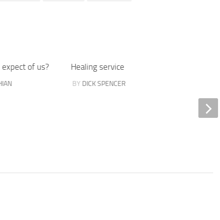
expect of us?
Healing service
Healin
HIAN
BY
DICK SPENCER
BY
EDW