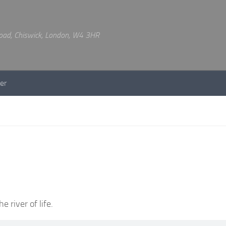
 Road, Chiswick, London, W4 3HR
er
river of life.