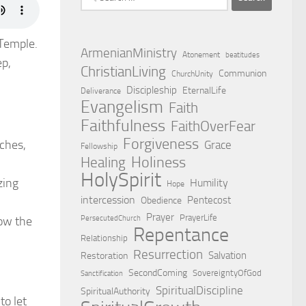
for:
 Temple.
ArmenianMinistry
Atonement
beatitudes
ep,
ChristianLiving
Communion
ChurchUnity
Discipleship
EternalLife
Deliverance
Evangelism
Faith
Faithfulness
FaithOverFear
Forgiveness
uches,
Grace
Fellowship
Holiness
Healing
HolySpirit
zing
Humility
Hope
intercession
Pentecost
Obedience
Prayer
PrayerLife
PersecutedChurch
ow the
Repentance
Relationship
Resurrection
Salvation
Restoration
SecondComing
SovereigntyOfGod
Sanctification
SpiritualDiscipline
SpiritualAuthority
to let