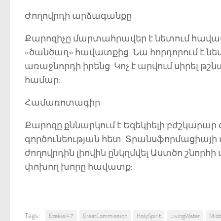
Ժողովրդի արձագանքը
Քարոզիչը մարտահրավեր է նետում հավատ
«ծանծաղ» հավատքից: Նա հորդորում է նետվ
առաջնորդի իրենց: Կոչ է արվում սիրել թշ
համար:
Համառոտագիր
Քարոզը քննարկում է Եզեկիելի բժշկարար գ
գործունեության հետ: Տրանսֆորմացիայի վ
ժողովրդին լիովին ընկղմվել Աստծո շնորհի
փոխող խորը հավատք:
Tags:
Ezekiel47
GreatCommission
HolySpirit
LivingWater
Midd