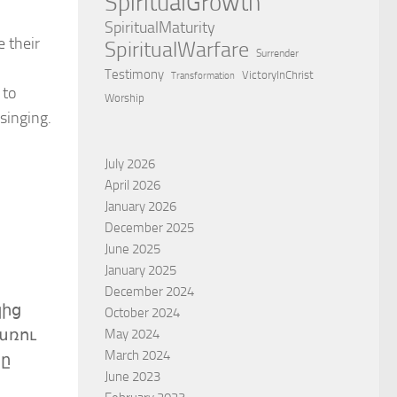
SpiritualGrowth
SpiritualMaturity
e their
SpiritualWarfare
Surrender
Testimony
VictoryInChrist
Transformation
 to
Worship
singing.
July 2026
April 2026
January 2026
December 2025
June 2025
January 2025
December 2024
կից
October 2024
 առու
May 2024
March 2024
րը
June 2023