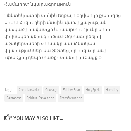
Համառոտ նկարագրություն
Պենտեկոստեի տոնին Եղբայր Էդվարդը քարոզեց
Սուրբ Հոգու դերի մասին՝ վախը քաջության,
կասկածը հավատքի և հպարտությունը սիրո
փոխակերպելու գործում: Օգտագործելով
աշակերտների օրինակը և անձնական
վկայություններ, նա շեշտեց, որ հոգևոր աճը
«փառքից դեպի փառք» տանող ընթացք է:
Tags:
ChristianUnity
Courage
FaithvsFear
HolySpirit
Humility
Pentecost
SpiritualRevelation
Transformation
YOU MAY ALSO LIKE...