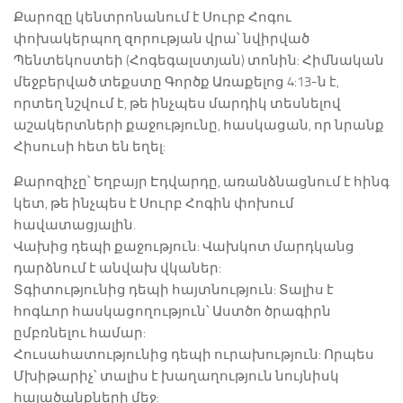
Քարոզը կենտրոնանում է Սուրբ Հոգու
փոխակերպող զորության վրա՝ նվիրված
Պենտեկոստեի (Հոգեգալստյան) տոնին: Հիմնական
մեջբերված տեքստը Գործք Առաքելոց 4:13-ն է,
որտեղ նշվում է, թե ինչպես մարդիկ տեսնելով
աշակերտների քաջությունը, հասկացան, որ նրանք
Հիսուսի հետ են եղել:
Քարոզիչը՝ Եղբայր Էդվարդը, առանձնացնում է հինգ
կետ, թե ինչպես է Սուրբ Հոգին փոխում
հավատացյալին.
Վախից դեպի քաջություն: Վախկոտ մարդկանց
դարձնում է անվախ վկաներ:
Տգիտությունից դեպի հայտնություն: Տալիս է
հոգևոր հասկացողություն՝ Աստծո ծրագիրն
ըմբռնելու համար:
Հուսահատությունից դեպի ուրախություն: Որպես
Մխիթարիչ՝ տալիս է խաղաղություն նույնիսկ
հալածանքների մեջ: