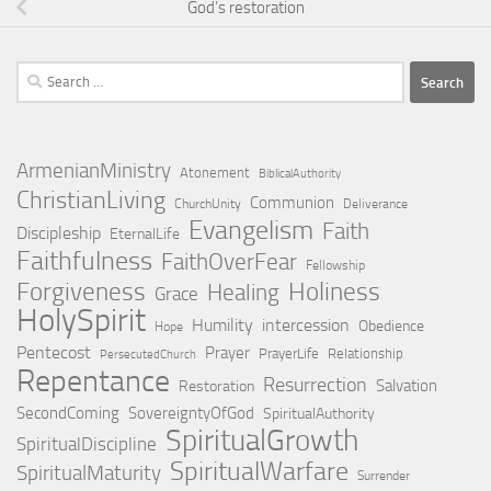
God’s restoration
Search
for:
ArmenianMinistry
Atonement
BiblicalAuthority
ChristianLiving
Communion
ChurchUnity
Deliverance
Evangelism
Faith
Discipleship
EternalLife
Faithfulness
FaithOverFear
Fellowship
Holiness
Forgiveness
Healing
Grace
HolySpirit
Humility
intercession
Obedience
Hope
Pentecost
Prayer
PrayerLife
Relationship
PersecutedChurch
Repentance
Resurrection
Salvation
Restoration
SecondComing
SovereigntyOfGod
SpiritualAuthority
SpiritualGrowth
SpiritualDiscipline
SpiritualWarfare
SpiritualMaturity
Surrender