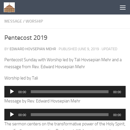
Below content
MESSAGE
/
WORSHIP
Pentecost 2019
BY
EDWARD HOVSEPIAN MEHR
· PUBLISHED
JUNE 9, 2019
· UPDATED
Pentecost Sunday with Worship led by Tali Hovsepian Mehr and a
message from Rev. Edward Hovsepian Mehr
Worship led by Tali
Audio
00:00
00:00
Player
Message by Rev. Edward Hovsepian Mehr
Audio
00:00
00:00
Player
The sermon centers on the transformative power of the Holy Spirit,