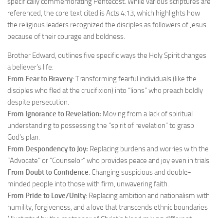
specifically commemorating Pentecost. While various scriptures are
referenced, the core text cited is Acts 4:13, which highlights how
the religious leaders recognized the disciples as followers of Jesus
because of their courage and boldness.
Brother Edward, outlines five specific ways the Holy Spirit changes
a believer’s life:
From Fear to Bravery
: Transforming fearful individuals (like the
disciples who fled at the crucifixion) into “lions” who preach boldly
despite persecution.
From Ignorance to Revelation:
Moving from a lack of spiritual
understanding to possessing the “spirit of revelation” to grasp
God’s plan.
From Despondency to Joy:
Replacing burdens and worries with the
“Advocate” or “Counselor” who provides peace and joy even in trials.
From Doubt to Confidence
: Changing suspicious and double-
minded people into those with firm, unwavering faith.
From Pride to Love/Unity
: Replacing ambition and nationalism with
humility, forgiveness, and a love that transcends ethnic boundaries