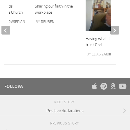
Edwards
Sharing our faith in the
to the Church
workplace
RD HOVSEPIAN
BY
REUBEN
Having what it takes to
trust God
BY
ELIAS ZAIDIFARD
FOLLOW:
NEXT STORY
Positive declarations
PREVIOUS STORY