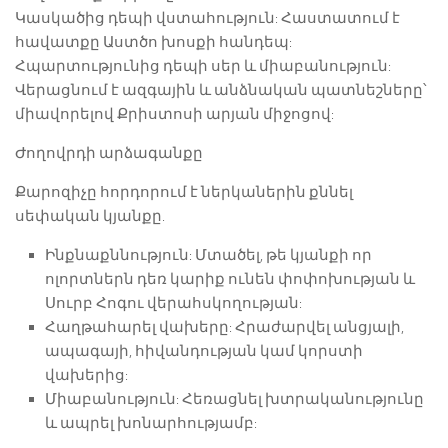
Կասկածից դեպի վստահություն: Հաստատում է
հավատքը Աստծո խոսքի հանդեպ:
Հպարտությունից դեպի սեր և միաբանություն:
Վերացնում է ազգային և անձնական պատնեշները՝
միավորելով Քրիստոսի արյան միջոցով:
Ժողովրդի արձագանքը
Քարոզիչը հորդորում է ներկաներին քննել
սեփական կյանքը.
Ինքնաքննություն: Մտածել, թե կյանքի որ
ոլորտներն դեռ կարիք ունեն փոփոխության և
Սուրբ Հոգու վերահսկողության:
Հաղթահարել վախերը: Հրաժարվել անցյալի,
ապագայի, հիվանդության կամ կորստի
վախերից:
Միաբանություն: Հեռացնել խտրականությունը
և ապրել խոնարհությամբ: