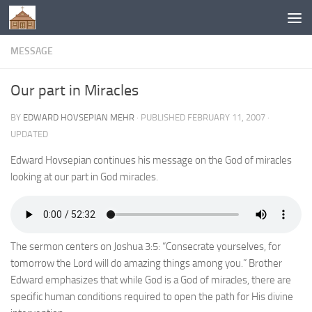
Below content
MESSAGE
Our part in Miracles
BY
EDWARD HOVSEPIAN MEHR
· PUBLISHED
FEBRUARY 11, 2007
·
UPDATED
Edward Hovsepian continues his message on the God of miracles
looking at our part in God miracles.
The sermon centers on Joshua 3:5: “Consecrate yourselves, for
tomorrow the Lord will do amazing things among you.” Brother
Edward emphasizes that while God is a God of miracles, there are
specific human conditions required to open the path for His divine