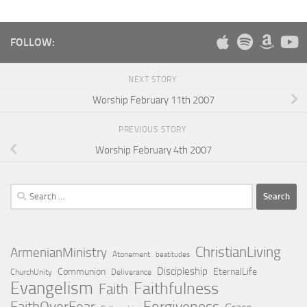
FOLLOW:
NEXT STORY
Worship February 11th 2007
PREVIOUS STORY
Worship February 4th 2007
Search
for:
ChristianLiving
ArmenianMinistry
Atonement
beatitudes
Discipleship
Communion
EternalLife
ChurchUnity
Deliverance
Evangelism
Faithfulness
Faith
Forgiveness
FaithOverFear