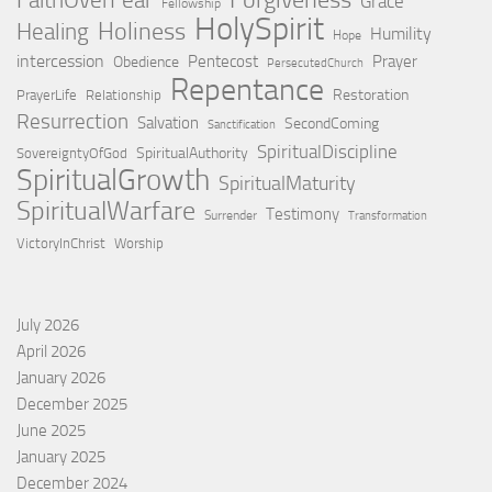
Grace
Fellowship
HolySpirit
Holiness
Healing
Humility
Hope
intercession
Pentecost
Prayer
Obedience
PersecutedChurch
Repentance
Restoration
PrayerLife
Relationship
Resurrection
Salvation
SecondComing
Sanctification
SpiritualDiscipline
SpiritualAuthority
SovereigntyOfGod
SpiritualGrowth
SpiritualMaturity
SpiritualWarfare
Testimony
Surrender
Transformation
VictoryInChrist
Worship
July 2026
April 2026
January 2026
December 2025
June 2025
January 2025
December 2024