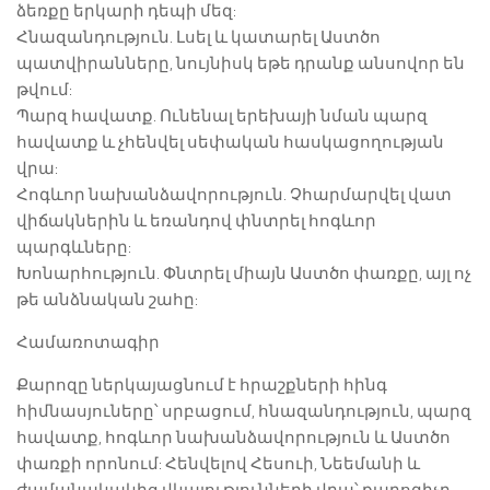
ձեռքը երկարի դեպի մեզ:
Հնազանդություն. Լսել և կատարել Աստծո
պատվիրանները, նույնիսկ եթե դրանք անսովոր են
թվում:
Պարզ հավատք. Ունենալ երեխայի նման պարզ
հավատք և չհենվել սեփական հասկացողության
վրա:
Հոգևոր նախանձավորություն. Չհարմարվել վատ
վիճակներին և եռանդով փնտրել հոգևոր
պարգևները:
Խոնարհություն. Փնտրել միայն Աստծո փառքը, այլ ոչ
թե անձնական շահը:
Համառոտագիր
Քարոզը ներկայացնում է հրաշքների հինգ
հիմնասյուները՝ սրբացում, հնազանդություն, պարզ
հավատք, հոգևոր նախանձավորություն և Աստծո
փառքի որոնում: Հենվելով Հեսուի, Նեեմանի և