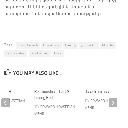
ժամանակակից վկայությունների վրա՝ քարոզիչը
հորդորում է եկեղեցուն լինել միաբան և
պատրաստ՝ տեսնելու Աստծո զորությունը:
Tags:
ChildlikeFaith
DivineGlory
Healing
Joshua3v5
Miracles
Sanctification
SpiritualZeal
Unity
YOU MAY ALSO LIKE...
t 2019
Relationship – Part 3 –
Hope from hopelessness
Loving God
RD HOVSEPIAN
BY
EDWARD HOVSEPIAN
BY
EDWARD HOVSEPIAN
MEHR
MEHR