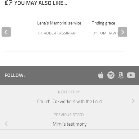
YOU MAY ALSO LIKE...
oel
Lena’s Memorial service
Finding grace
STEER
BY
ROBERT ASSIRIAN
BY
TOM HAWKSLEY
FOLLOW:
NEXT STORY
Church: Co-workers with the Lord
PREVIOUS STORY
Mimi’s testimony