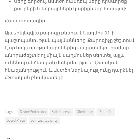
Սերը գործով. Աստծո հանդեպ սերը դրսևորեք
քույրերի և եղբայրների կարիքները հոգալով:
Համառոտագիր
Այս երկլեզվյա քարոզը քննում է Սաղմոս 91-ի
պաշտպանության պայմանները: Քարոզիչը շեշտում
է, որ հոգևոր «թակարդներից» ազատվելու համար
անհրաժեշտ է ոչ միայն սաղմոսներ սերտել, այլև
ունենալ անձնական մտերմություն, մշտական
հնազանդություն և Աստծո ներկայությունը դարձնել
մշտական բնակատեղի:
Tags:
DivineProtection
Faithfulness
Obedience
Psalm91
SecretPlace
SpiritualAuthority