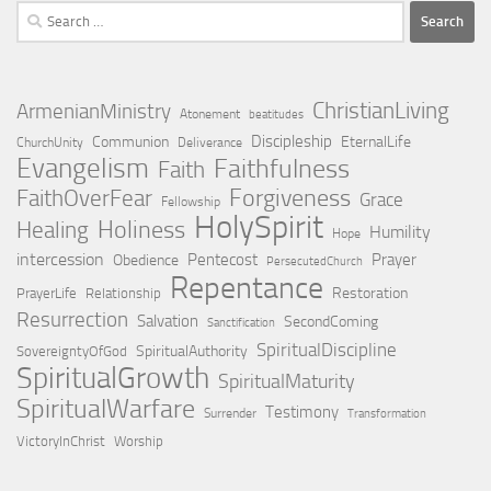
Search
for:
ChristianLiving
ArmenianMinistry
Atonement
beatitudes
Discipleship
Communion
EternalLife
ChurchUnity
Deliverance
Evangelism
Faithfulness
Faith
Forgiveness
FaithOverFear
Grace
Fellowship
HolySpirit
Holiness
Healing
Humility
Hope
intercession
Pentecost
Prayer
Obedience
PersecutedChurch
Repentance
Restoration
PrayerLife
Relationship
Resurrection
Salvation
SecondComing
Sanctification
SpiritualDiscipline
SpiritualAuthority
SovereigntyOfGod
SpiritualGrowth
SpiritualMaturity
SpiritualWarfare
Testimony
Surrender
Transformation
VictoryInChrist
Worship