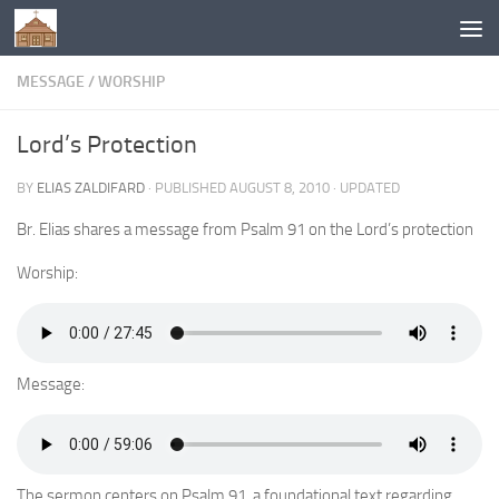
Below content
MESSAGE
/
WORSHIP
Lord’s Protection
BY
ELIAS ZALDIFARD
· PUBLISHED
AUGUST 8, 2010
· UPDATED
Br. Elias shares a message from Psalm 91 on the Lord’s protection
Worship:
Message:
The sermon centers on Psalm 91, a foundational text regarding