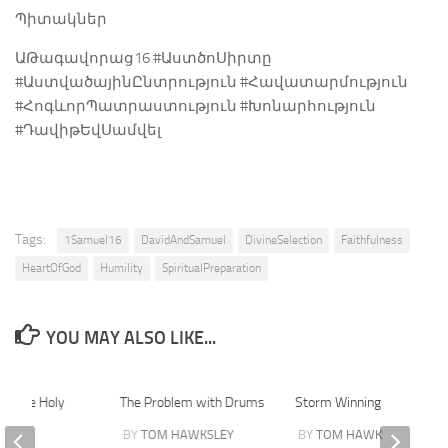
Պիտակներ
ԱԹագավորաց16 #ԱստծոՍիրտը
#ԱստվածայինԸնտրություն #Հավատարմություն
#ՀոգևորՊատրաստություն #Խոնարհություն
#ԴավիթԵվՍամվել
Tags:
1Samuel16
DavidAndSamuel
DivineSelection
Faithfulness
HeartOfGod
Humility
SpiritualPreparation
YOU MAY ALSO LIKE...
 by the Holy
The Problem with Drums
Storm Winning
BY
TOM HAWKSLEY
BY
TOM HAWKSLEY