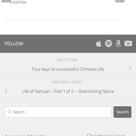
RD HOVSEPIAN
FOLLOW:
NEXT STORY
Four keys to a successful Christian Life
PREVIOUS STORY
Life of Samuel – Part 1 of 2 – Overcoming failure
Search
for: