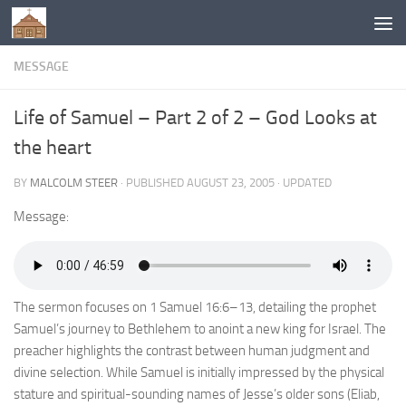
Below content
MESSAGE
Life of Samuel – Part 2 of 2 – God Looks at
the heart
BY
MALCOLM STEER
· PUBLISHED
AUGUST 23, 2005
· UPDATED
Message:
The sermon focuses on 1 Samuel 16:6–13, detailing the prophet
Samuel’s journey to Bethlehem to anoint a new king for Israel. The
preacher highlights the contrast between human judgment and
divine selection. While Samuel is initially impressed by the physical
stature and spiritual-sounding names of Jesse’s older sons (Eliab,