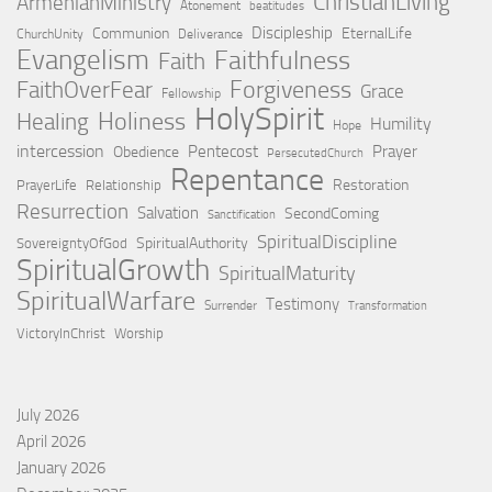
ChristianLiving
ArmenianMinistry
Atonement
beatitudes
Discipleship
Communion
EternalLife
ChurchUnity
Deliverance
Evangelism
Faithfulness
Faith
Forgiveness
FaithOverFear
Grace
Fellowship
HolySpirit
Holiness
Healing
Humility
Hope
intercession
Pentecost
Prayer
Obedience
PersecutedChurch
Repentance
Restoration
PrayerLife
Relationship
Resurrection
Salvation
SecondComing
Sanctification
SpiritualDiscipline
SpiritualAuthority
SovereigntyOfGod
SpiritualGrowth
SpiritualMaturity
SpiritualWarfare
Testimony
Surrender
Transformation
VictoryInChrist
Worship
July 2026
April 2026
January 2026