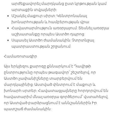
արժեքավորել մարդկանց ըստ կրթության կամ
արտաքին տվյալների:
Մշակել մաքուր սիրտ: Կենտրոնանալ
խոնարհության և համբերության վրա:
Հավատարմություն առօրյայում: Տեսնել առօրյա
աշխատանքը որպես Աստծո դպրոց:
Սպասել Աստծո ժամանակին: Չտրտնջալ
պատրաստության շրջանում:
Համառոտագիր
Այս երկլեզու քարոզը քննարկում է Դավիթի
ընտրությունը որպես թագավոր՝ շեշտելով, որ
Աստծո չափանիշները տարբերվում են
մարդկայինից: Աստված փնտրում է մաքուր և
խոնարհ սրտեր: Հավատացյալները հորդորվում են
հավատարիմ մնալ առօրյա գործերում՝ վստահելով,
որ Աստված բարձրացնում է աննշաններին Իր
պատշաճ ժամանակին: