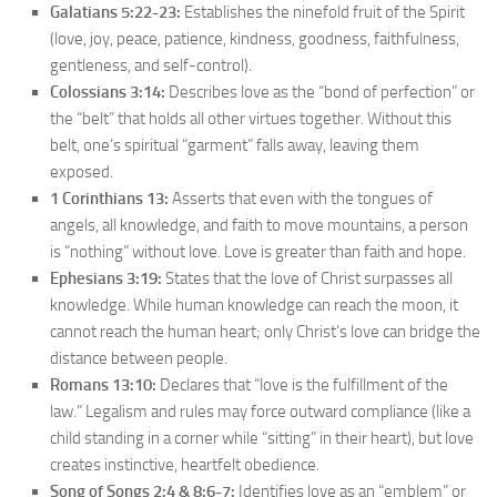
Galatians 5:22-23:
Establishes the ninefold fruit of the Spirit
(love, joy, peace, patience, kindness, goodness, faithfulness,
gentleness, and self-control).
Colossians 3:14:
Describes love as the “bond of perfection” or
the “belt” that holds all other virtues together. Without this
belt, one’s spiritual “garment” falls away, leaving them
exposed.
1 Corinthians 13:
Asserts that even with the tongues of
angels, all knowledge, and faith to move mountains, a person
is “nothing” without love. Love is greater than faith and hope.
Ephesians 3:19:
States that the love of Christ surpasses all
knowledge. While human knowledge can reach the moon, it
cannot reach the human heart; only Christ’s love can bridge the
distance between people.
Romans 13:10:
Declares that “love is the fulfillment of the
law.” Legalism and rules may force outward compliance (like a
child standing in a corner while “sitting” in their heart), but love
creates instinctive, heartfelt obedience.
Song of Songs 2:4 & 8:6-7:
Identifies love as an “emblem” or