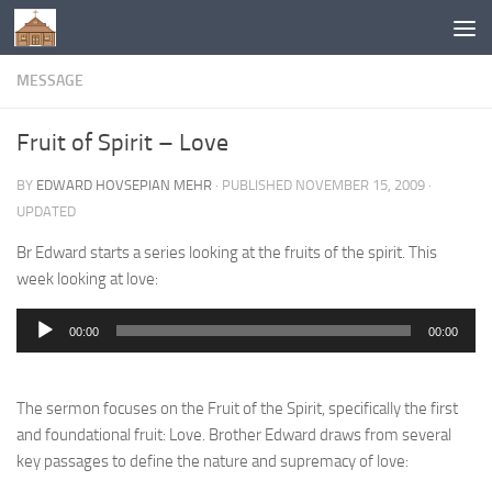
Below content
MESSAGE
Fruit of Spirit – Love
BY
EDWARD HOVSEPIAN MEHR
· PUBLISHED
NOVEMBER 15, 2009
·
UPDATED
Br Edward starts a series looking at the fruits of the spirit. This
week looking at love:
Audio
00:00
00:00
Player
The sermon focuses on the Fruit of the Spirit, specifically the first
and foundational fruit: Love. Brother Edward draws from several
key passages to define the nature and supremacy of love: