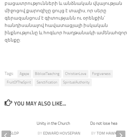
բացատրությունների և անձնական վկայության
միջոցով քարոզիչը ցույց է տալիս, որ սերը
գերազանցում է գիտությանն ու օրենքին՝
հանդիսանալով հավատացյալի իսկական
ինքնությունը և հոգևոր հաղթանակի ամենահզոր
զենքը:
Tags:
Agape
BiblicalTeaching
ChristianLove
Forgiveness
FruitOfTheSpirit
Sanctification
SpiritualAuthority
YOU MAY ALSO LIKE...
rd
Unity in the Church
Do not lose heart
GE HASLOP
BY
EDWARD HOVSEPIAN
BY
TOM HAWKSLEY