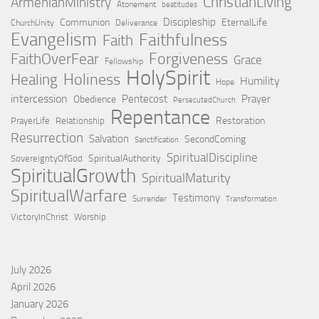
ChristianLiving
ArmenianMinistry
Atonement
beatitudes
Discipleship
Communion
EternalLife
ChurchUnity
Deliverance
Evangelism
Faithfulness
Faith
Forgiveness
FaithOverFear
Grace
Fellowship
HolySpirit
Holiness
Healing
Humility
Hope
intercession
Pentecost
Prayer
Obedience
PersecutedChurch
Repentance
Restoration
PrayerLife
Relationship
Resurrection
Salvation
SecondComing
Sanctification
SpiritualDiscipline
SpiritualAuthority
SovereigntyOfGod
SpiritualGrowth
SpiritualMaturity
SpiritualWarfare
Testimony
Surrender
Transformation
VictoryInChrist
Worship
July 2026
April 2026
January 2026