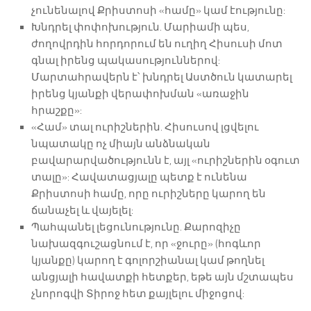
չունենալով Քրիստոսի «համը» կամ էությունը:
Խնդրել փոփոխություն. Մարիամի պես,
ժողովրդին հորդորում են ուղիղ Հիսուսի մոտ
գնալ իրենց պակասություններով:
Մարտահրավերն է՝ խնդրել Աստծուն կատարել
իրենց կյանքի վերափոխման «առաջին
հրաշքը»:
«Համ» տալ ուրիշներին. Հիսուսով լցվելու
նպատակը ոչ միայն անձնական
բավարարվածությունն է, այլ «ուրիշներին օգուտ
տալը»: Հավատացյալը պետք է ունենա
Քրիստոսի համը, որը ուրիշները կարող են
ճանաչել և վայելել:
Պահպանել լեցունությունը. Քարոզիչը
նախազգուշացնում է, որ «ջուրը» (հոգևոր
կյանքը) կարող է գոլորշիանալ կամ թողնել
անցյալի հավատքի հետքեր, եթե այն մշտապես
չնորոգվի Տիրոջ հետ քայլելու միջոցով: