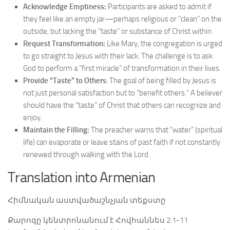
Acknowledge Emptiness:
Participants are asked to admit if
they feel like an empty jar—perhaps religious or “clean” on the
outside, but lacking the “taste” or substance of Christ within.
Request Transformation:
Like Mary, the congregation is urged
to go straight to Jesus with their lack. The challenge is to ask
God to perform a “first miracle” of transformation in their lives.
Provide “Taste” to Others
: The goal of being filled by Jesus is
not just personal satisfaction but to “benefit others.” A believer
should have the “taste” of Christ that others can recognize and
enjoy.
Maintain the Filling:
The preacher warns that “water” (spiritual
life) can evaporate or leave stains of past faith if not constantly
renewed through walking with the Lord.
Translation into Armenian
Հիմնական աստվածաշնչյան տեքստը
Քարոզը կենտրոնանում է Հովհաննես 2:1-11