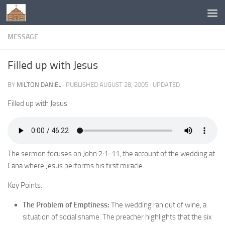
Below content
MESSAGE
Filled up with Jesus
BY
MILTON DANIEL
· PUBLISHED
AUGUST 28, 2005
· UPDATED
Filled up with Jesus
The sermon focuses on John 2:1-11, the account of the wedding at
Cana where Jesus performs his first miracle.
Key Points:
The Problem of Emptiness:
The wedding ran out of wine, a
situation of social shame. The preacher highlights that the six