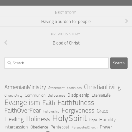
NEXT STORY
Having a burden for people
PREVIOUS STORY
Blood of Christ
Search
for:
ChristianLiving
ArmenianMinistry
Atonement
beatitudes
Discipleship
Communion
EternalLife
ChurchUnity
Deliverance
Evangelism
Faithfulness
Faith
Forgiveness
FaithOverFear
Grace
Fellowship
HolySpirit
Holiness
Healing
Humility
Hope
intercession
Pentecost
Prayer
Obedience
PersecutedChurch