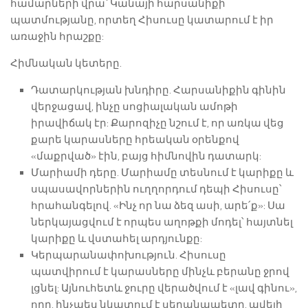
համարների վրա՝ Կանայի հարսանիքի
պատմությանը, որտեղ Հիսուսը կատարում է իր
առաջին հրաշքը:
Հիմնական կետերը.
Դատարկության խնդիրը. Հարսանիքին գինին
վերջացավ, ինչը սոցիալական ամոթի
իրավիճակ էր: Քարոզիչը նշում է, որ առկա վեց
քարե կարասները հրեական օրենքով
«մաքրված» էին, բայց հիմնովին դատարկ:
Մարիամի դերը. Մարիամը տեսնում է կարիքը և
սպասավորներին ուղղորդում դեպի Հիսուսը՝
հրահանգելով. «Ինչ որ նա ձեզ ասի, արե՛ք»: Սա
ներկայացվում է որպես աղոթքի մոդել՝ հայտնել
կարիքը և վստահել արդյունքը:
Կերպարանափոխություն. Հիսուսը
պատվիրում է կարասները մինչև բերանը ջրով
լցնել: Այնուհետև ջուրը վերածվում է «լավ գինու»,
որը, ինչպես նկատում է սեղանապետը, ավելի