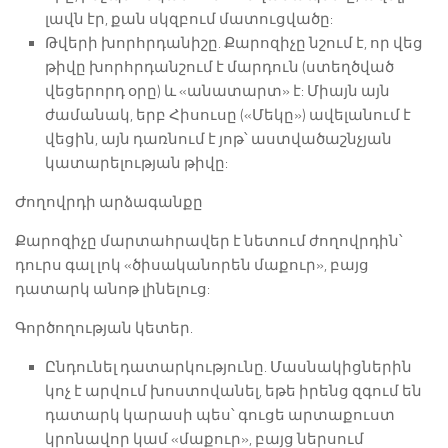
լավն էր, քան սկզբում մատուցվածը:
Թվերի խորհրդանիշը. Քարոզիչը նշում է, որ վեց
թիվը խորհրդանշում է մարդուն (ստեղծված
վեցերորդ օրը) և «անատարտ» է: Միայն այն
ժամանակ, երբ Հիսուսը («Մեկը») ավելանում է
վեցին, այն դառնում է յոթ՝ աստվածաշնչյան
կատարելության թիվը:
Ժողովրդի արձագանքը
Քարոզիչը մարտահրավեր է նետում ժողովրդին՝
դուրս գալ լոկ «ծիսականորեն մաքուր», բայց
դատարկ անոթ լինելուց:
Գործողության կետեր.
Ընդունել դատարկությունը. Մասնակիցներին
կոչ է արվում խոստովանել, եթե իրենց զգում են
դատարկ կարասի պես՝ գուցե արտաքուստ
կրոնավոր կամ «մաքուր», բայց ներսում