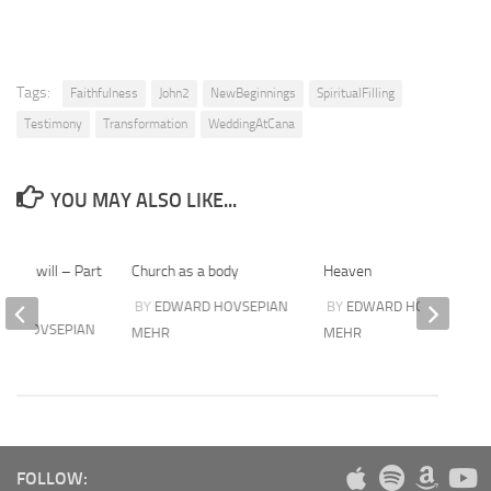
Tags:
Faithfulness
John2
NewBeginnings
SpiritualFilling
Testimony
Transformation
WeddingAtCana
YOU MAY ALSO LIKE...
od’s will – Part
Church as a body
Heaven
BY
EDWARD HOVSEPIAN
BY
EDWARD HOVSEPIAN
RD HOVSEPIAN
MEHR
MEHR
FOLLOW: