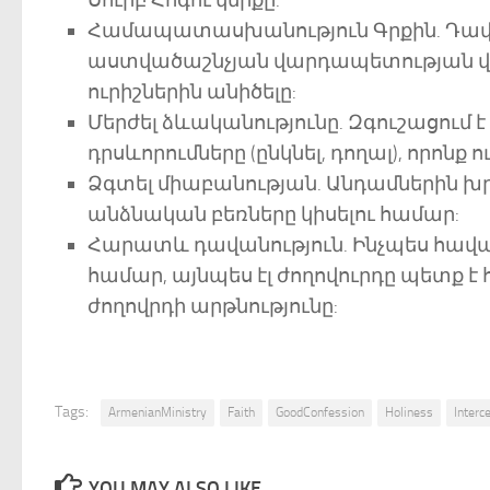
Սուրբ Հոգու կնիքը:
Համապատասխանություն Գրքին. Դավան
աստվածաշնչյան վարդապետության վրա
ուրիշներին անիծելը:
Մերժել ձևականությունը. Զգուշացում է
դրսևորումները (ընկնել, դողալ), որոնք 
Ձգտել միաբանության. Անդամներին խր
անձնական բեռները կիսելու համար:
Հարատև դավանություն. Ինչպես հավ
համար, այնպես էլ ժողովուրդը պետք 
ժողովրդի արթնությունը:
Tags:
ArmenianMinistry
Faith
GoodConfession
Holiness
Interc
YOU MAY ALSO LIKE...