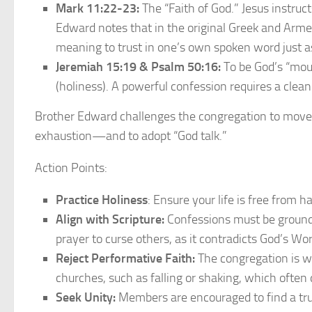
Mark 11:22-23:
The “Faith of God.” Jesus instruc
Edward notes that in the original Greek and Arme
meaning to trust in one’s own spoken word just as
Jeremiah 15:19 & Psalm 50:16:
To be God’s “mou
(holiness). A powerful confession requires a clean
Brother Edward challenges the congregation to mov
exhaustion—and to adopt “God talk.”
Action Points:
Practice Holiness
: Ensure your life is free from h
Align with Scripture:
Confessions must be grounded
prayer to curse others, as it contradicts God’s Wor
Reject Performative Faith:
The congregation is w
churches, such as falling or shaking, which often 
Seek Unity:
Members are encouraged to find a tru