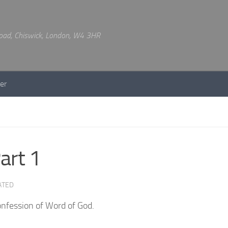
 Road, Chiswick, London, W4 3HR
er
art 1
ATED
confession of Word of God.