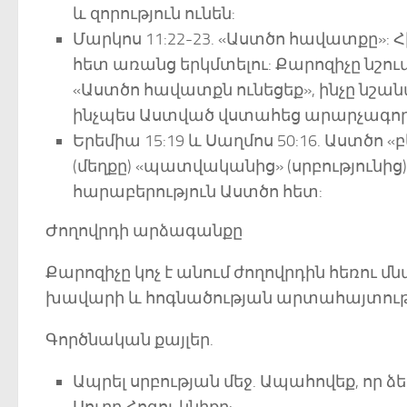
և զորություն ունեն:
Մարկոս 11:22-23. «Աստծո հավատքը»: 
հետ առանց երկմտելու: Քարոզիչը նշում
«Աստծո հավատքն ունեցեք», ինչը նշ
ինչպես Աստված վստահեց արարչագործ
Երեմիա 15:19 և Սաղմոս 50:16. Աստծո 
(մեղքը) «պատվականից» (սրբությունից
հարաբերություն Աստծո հետ:
Ժողովրդի արձագանքը
Քարոզիչը կոչ է անում ժողովրդին հեռու մ
խավարի և հոգնածության արտահայտությու
Գործնական քայլեր.
Ապրել սրբության մեջ. Ապահովեք, որ ձե