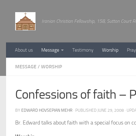
Below content
Iranian Christian Fellowship, 158, Sutton Court
About us
Message
Testimony
Worship
Pray
MESSAGE
/
WORSHIP
Confessions of faith – P
BY
EDWARD HOVSEPIAN MEHR
· PUBLISHED
JUNE 29, 2008
· UPD
Br. Edward talks about faith with a special focus on 