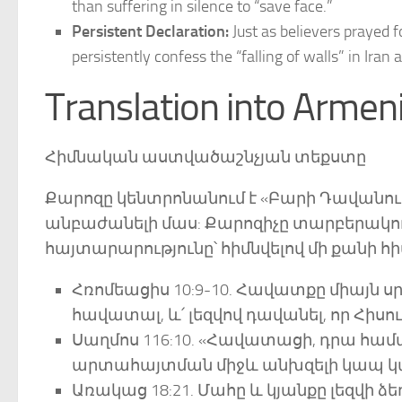
than suffering in silence to “save face.”
Persistent Declaration:
Just as believers prayed f
persistently confess the “falling of walls” in I
Translation into Armen
Հիմնական աստվածաշնչյան տեքստը
Քարոզը կենտրոնանում է «Բարի Դավանո
անբաժանելի մաս: Քարոզիչը տարբերակո
հայտարարությունը՝ հիմնվելով մի քանի 
Հռոմեացիս 10:9-10. Հավատքը միայն սր
հավատալ, և՛ լեզվով դավանել, որ Հիսուս
Սաղմոս 116:10. «Հավատացի, դրա համա
արտահայտման միջև անխզելի կապ կ
Առակաց 18:21. Մահը և կյանքը լեզվի ձե