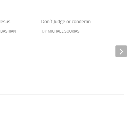
Jesus
Don’t Judge or condemn
Blood o
GBASHIAN
BY
MICHAEL SOOKIAS
BY
PHI