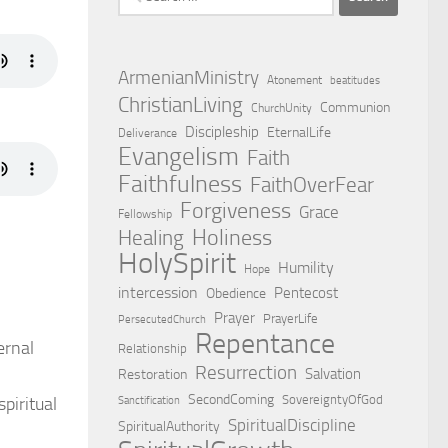
for:
ArmenianMinistry
Atonement
beatitudes
ChristianLiving
Communion
ChurchUnity
Discipleship
EternalLife
Deliverance
Evangelism
Faith
Faithfulness
FaithOverFear
Forgiveness
Grace
Fellowship
Holiness
Healing
HolySpirit
Humility
Hope
intercession
Pentecost
Obedience
Prayer
PrayerLife
PersecutedChurch
Repentance
ernal
Relationship
Resurrection
Salvation
Restoration
SecondComing
SovereigntyOfGod
piritual
Sanctification
SpiritualDiscipline
SpiritualAuthority