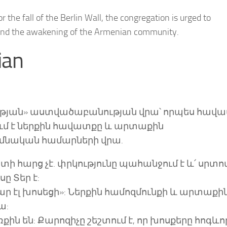
or the fall of the Berlin Wall, the congregation is urged to
ran and the awakening of the Armenian community.
ian
ւթյան» աստվածաբանության վրա՝ որպես հավ
ւմ է ներքին հավատքը և արտաքին
հիմնական համարների վրա.
տի հարց չէ. փրկությունը պահանջում է և՛ սրտո
ը Տեր է:
ր էլ խոսեցի»: Ներքին համոզմունքի և արտաքի
ա:
ռքին են: Քարոզիչը շեշտում է, որ խոսքերը հոգևո