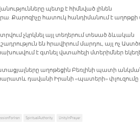
ությունները պետք է հիմնված լինեն
: Քարոզիչը հատուկ հանդիմանում է աղոթքի 
 տրվում չկրկնել այլ տեղերում տեսած ձևական
ուշադրություն են հրավիրում մարդու, այլ ոչ Աստծ
ախուսվում է գտնել վստահելի մտերիմներ եկեղե
ատացյալները աղոթեցին Բեռլինի պատի անկմա
է հարատև դավանի Իրանի «պատերի» փլուզումը 
essionForIran
SpiritualAuthority
UnityInPrayer