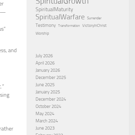
SpiritualGrowth
er
SpiritualMaturity
d”—
SpiritualWarfare
Surrender
Testimony
VictoryInChrist
Transformation
us”
Worship
ss, and
July 2026
April 2026
January 2026
December 2025
June 2025
t.”
January 2025
using
December 2024
October 2024
May 2024
March 2024
June 2023
rather