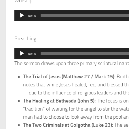
Worship
Audio
00:00
Player
Preaching
Audio
00:00
Player
The sermon draws upon three primary scriptural narrati
The Trial of Jesus (Matthew 27 / Mark 15)
: Brot
notes that while Jesus healed, fed, and blessed 
—due to the influence of religious leaders and th
The Healing at Bethesda (John 5):
The focus is on
“tradition” of waiting for the angel to stir the w
man had to choose to look away from the pool an
The Two Criminals at Golgotha (Luke 23):
The ser