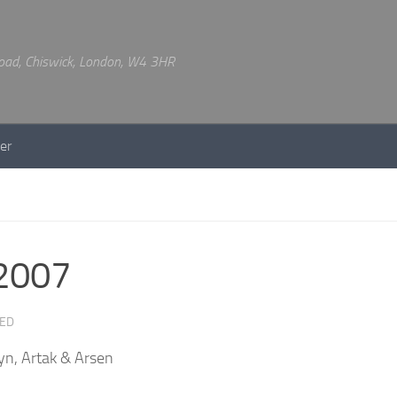
 Road, Chiswick, London, W4 3HR
er
 2007
TED
yn, Artak & Arsen