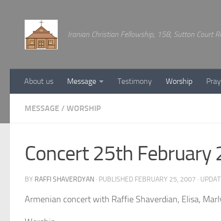
Below content
Iranian Christian Fellowship, 158, Sutton Court
About us
Message
Testimony
Worship
Pray
MESSAGE
/
WORSHIP
Concert 25th February
BY
RAFFI SHAVERDYAN
· PUBLISHED
FEBRUARY 25, 2007
· UPDA
Armenian concert with Raffie Shaverdian, Elisa, Marl