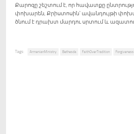
Քարոզը շեշտում է, որ հավատքը ընտրությ
փոխարեն, Քրիստոսին՝ ավանդույթի փոխար
ծնում է դրախտ մարդու սրտում և ազատո
Tags:
ArmenianMinistry
Bethesda
FaithOverTradition
Forgiveness