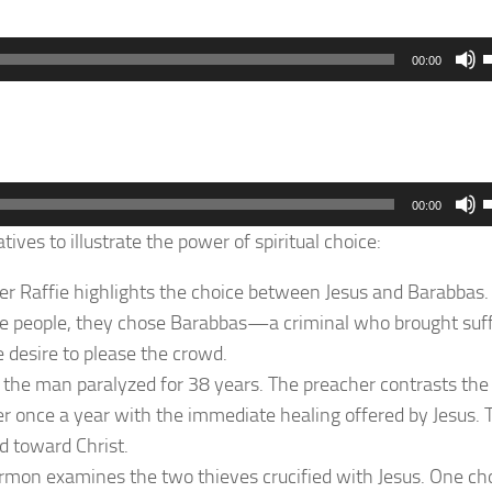
00:00
t
i
00:00
o
ves to illustrate the power of spiritual choice:
her Raffie highlights the choice between Jesus and Barabbas.
v
t
the people, they chose Barabbas—a criminal who brought suf
i
e desire to please the crowd.
o
 the man paralyzed for 38 years. The preacher contrasts the
ater once a year with the immediate healing offered by Jesus. 
v
d toward Christ.
mon examines the two thieves crucified with Jesus. One ch