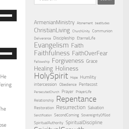
for:
Use
Up/Down
ArmenianMinistry
Atonement
beatitudes
ChristianLiving
Arrow
Communion
ChurchUnity
keys
Discipleship
EternalLife
Deliverance
Evangelism
Faith
o
Faithfulness
Use
FaithOverFear
ncrease
Forgiveness
Up/Down
Grace
r
Fellowship
Holiness
Arrow
Healing
decrease
HolySpirit
keys
 He
Humility
olume.
Hope
o
intercession
fering
Pentecost
Obedience
Prayer
ncrease
PrayerLife
PersecutedChurch
Repentance
r
Relationship
Resurrection
Salvation
decrease
Restoration
The
SecondComing
SovereigntyOfGod
olume.
Sanctification
SpiritualDiscipline
SpiritualAuthority
ose