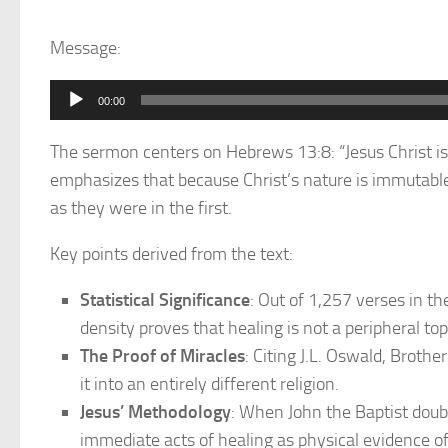
Message:
Audio
00:00
Player
The sermon centers on Hebrews 13:8: “Jesus Christ i
emphasizes that because Christ’s nature is immutable
as they were in the first.
Key points derived from the text:
Statistical Significance
: Out of 1,257 verses in t
density proves that healing is not a peripheral topi
The Proof of Miracles
: Citing J.L. Oswald, Broth
it into an entirely different religion.
Jesus’ Methodology
: When John the Baptist doub
immediate acts of healing as physical evidence of 