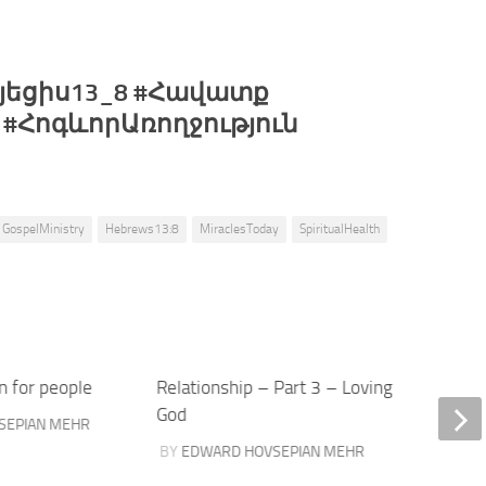
յեցիս13_8 #Հավատք
 #ՀոգևորԱռողջություն
GospelMinistry
Hebrews13:8
MiraclesToday
SpiritualHealth
n for people
Relationship – Part 3 – Loving
Peter’s
God
SEPIAN MEHR
BY
ELI
BY
EDWARD HOVSEPIAN MEHR