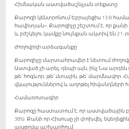
Հիմնական աստվածաշնչյան տեքստը
Քարոզի կենտրոնում Եբրայեցիս 13:8 համարն
հավիտյան»: Քարոզիչը շեշտում է, որ քանի
և բժշկելու կամքը նույնքան ակտիվ են 21-
Ժողովրդի արձագանքը
Քարոզիչը մարտահրավեր է նետում ժողովրդ
Աստված չի արել, դեպի այն, ինչ Նա արդեն ա
թե՛ հոգևոր, թե՛ մտային, թե՛ մարմնավոր:
վկայություններով և աղոթել հիվանդների 
Համառոտագիր
Քարոզը հաստատում է, որ աստվածային բ
38%): Քանի որ Հիսուսը չի փոխվել, եկեղե
այսօրվա աշխարհում: