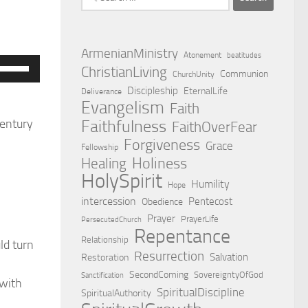
for:
ArmenianMinistry
Atonement
beatitudes
Use
ChristianLiving
Communion
ChurchUnity
Up/Down
Discipleship
EternalLife
Deliverance
Arrow
Evangelism
Faith
keys
Faithfulness
century
FaithOverFear
o
Forgiveness
Grace
Fellowship
ncrease
Holiness
Healing
HolySpirit
r
Humility
Hope
decrease
intercession
Pentecost
Obedience
olume.
Prayer
PrayerLife
PersecutedChurch
Repentance
Relationship
ld turn
Resurrection
Salvation
Restoration
SecondComing
SovereigntyOfGod
Sanctification
 with
SpiritualDiscipline
SpiritualAuthority