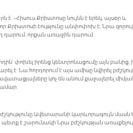
 է. «Հիսուս Քրիստոսը նույնն է երեկ, այսօր և
 որ Քրիստոսի էությունը անփոփոխ է, Նրա զորու
րդ դարում, որքան առաջին դարում:
ին՝ փոխել իրենց կենտրոնացումը այն բանից, 
րել է: Նա հորդորում է այս ամիսը նվիրել բժշկու
 Հավատացյալները կոչ են անում քաջալերել միմյա
համար:
ժշկությունը Ավետարանի կարևորագույն մասն է
ցին պետք է շարունակի Նրա բժշկության առաքելու