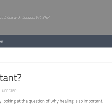
 Road, Chiswick, London, W4 3HR
er
tant?
· UPDATED
looking at the question of why healing is so important.