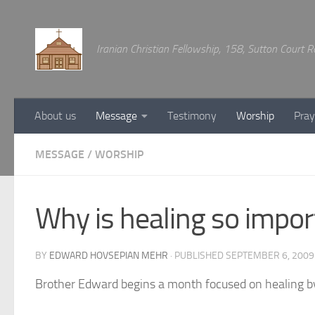
Below content
Iranian Christian Fellowship, 158, Sutton Court
About us
Message
Testimony
Worship
Pray
MESSAGE
/
WORSHIP
Why is healing so impor
BY
EDWARD HOVSEPIAN MEHR
· PUBLISHED
SEPTEMBER 6, 2009
Brother Edward begins a month focused on healing by 