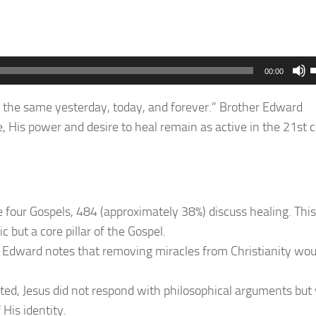
00:00
s the same yesterday, today, and forever.” Brother Edward
, His power and desire to heal remain as active in the 21st 
t
i
o
he four Gospels, 484 (approximately 38%) discuss healing. This
v
c but a core pillar of the Gospel.
er Edward notes that removing miracles from Christianity wou
ted, Jesus did not respond with philosophical arguments but
His identity.